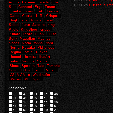
Active
Carmen Poveda
City
Выставка «М
2012.11.29
Star
Conhpol
Ergo
Fasan
Franko Shoes
Fretz
Freude
Gabor
Gloria - N.R.
Grisport
Hogl
Jana
Jomos
Josef
Seibel
Juan Maestre
King
Paolo
KingShoe
Krisbut
Kumfo
Lesta
Liliani
Luisa
Belly
Magellan
Magnus
Shoes
Moda Donna
Nord
Norita
Peatika
PM-shoes
Regina Bottini
Rieker
Roccol
Romika
RusAri
Sateg
Semilia
Semler
Sioux
Spectra
Tais
Tamaris
Comfort
Trio
Triton
Vivalo
VS
VV-Vito
Waldlaufer
Walrus
WBL Sport
Размеры:
32
33
34
35
36
37
38
39
40
41
42
43
44
45
46
47
48
49
50
51
52
53
1
1,5
2