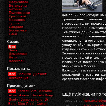
Полусапоги
Ботильоны
Ботинки
Полуботинки
компаний происходит на 
Кроссовки
традиционно занимае
Мокасины
Туфли
производителям представ
Сандали
представлена на выставке
Босоножки
Тематикой данной выстав
Сабо
начиная от повседневн
специальная и ортопедич
Сезон:
уходу за обувью. Кроме 
Все
изделий из кожи, не отно
Зима
Значимость этой выставки
Демисезон
Лето
представителей итальянс
Всесезон
происходит после заключ
Мир кожи» в Москве.
Показывать:
Ежегодно выставка при
Все
Новинки
Дисконт
рекламной стратегии ка
Ликвидация
средствах массовой инфо
Производители:
Все
Abricot
Ara
Ascalini
Ещё публикации по т
Atwa
Avenir
Barcelo Biagi
Bonty
Burgerschuhe
Di
Ярмарка обув
2012.11.29
Bora
Dino Ricci
Camel
Выставка обу
2012.11.29