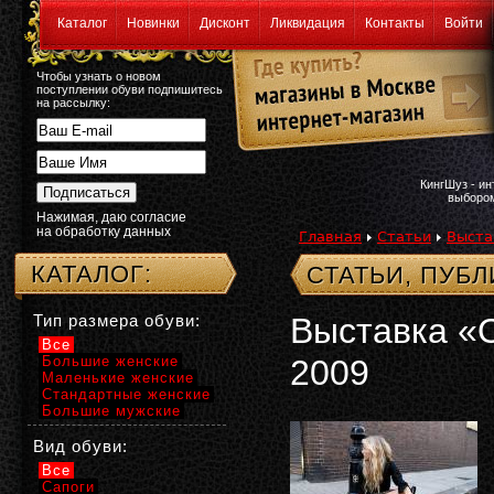
Каталог
Новинки
Дисконт
Ликвидация
Контакты
Войти
Чтобы узнать о новом
поступлении обуви подпишитесь
на рассылку:
КингШуз - и
выбором
Нажимая, даю согласие
на обработку данных
Главная
Статьи
Выста
КАТАЛОГ:
СТАТЬИ, ПУБ
Тип размера обуви:
Выставка «О
Все
Большие женские
2009
Маленькие женские
Стандартные женские
Большие мужские
Вид обуви:
Все
Сапоги