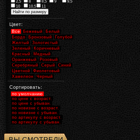
2,5
8
8,5
9
9,5
10
10,5
11
Цвет:
Все
Бежевый
Белый
Бордо
Бронзовый
Голубой
Желтый
Золотистый
Зеленый
Коричневый
Красный
Медный
Оранжевый
Розовый
Серебряный
Серый
Синий
Цветной
Фиолетовый
Хамелеон
Черный
Сортировать:
по умолчанию
по цене с возраст.
по цене с убыван.
по новизне с возраст.
по новизне с убыван.
по артикулу с возраст.
по артикулу с убыван.
ВЫ СМОТРЕЛИ