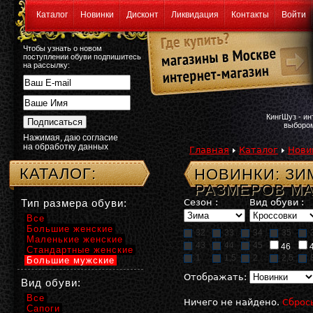
Каталог
Новинки
Дисконт
Ликвидация
Контакты
Войти
Чтобы узнать о новом
поступлении обуви подпишитесь
на рассылку:
КингШуз - и
выбором
Нажимая, даю согласие
на обработку данных
Главная
Каталог
Нови
КАТАЛОГ:
НОВИНКИ: З
РАЗМЕРОВ M
Тип размера обуви:
Сезон :
Вид обуви :
Все
Большие женские
32
33
34
35
Маленькие женские
43
44
45
46
Стандартные женские
1
1,5
2
2,5
Большие мужские
Отображать:
Вид обуви:
Все
Ничего не найдено.
Сброс
Сапоги