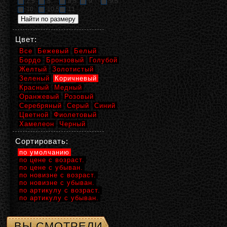
2,5
8
8,5
9
9,5
10
10,5
11
Цвет:
Все
Бежевый
Белый
Бордо
Бронзовый
Голубой
Желтый
Золотистый
Зеленый
Коричневый
Красный
Медный
Оранжевый
Розовый
Серебряный
Серый
Синий
Цветной
Фиолетовый
Хамелеон
Черный
Сортировать:
по умолчанию
по цене с возраст.
по цене с убыван.
по новизне с возраст.
по новизне с убыван.
по артикулу с возраст.
по артикулу с убыван.
ВЫ СМОТРЕЛИ