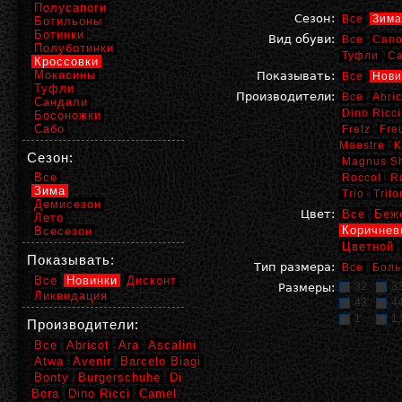
Полусапоги
Сезон:
Все
Зима
Ботильоны
Ботинки
Вид обуви:
Все
Сапо
Полуботинки
Туфли
С
Кроссовки
Мокасины
Показывать:
Все
Нови
Туфли
Производители:
Все
Abric
Сандали
Dino Ricci
Босоножки
Сабо
Fretz
Fre
Maestre
K
Сезон:
Magnus S
Все
Roccol
R
Зима
Trio
Trito
Демисезон
Цвет:
Все
Беж
Лето
Коричнев
Всесезон
Цветной
Показывать:
Тип размера:
Все
Боль
Все
Новинки
Дисконт
32
3
Размеры:
Ликвидация
43
4
1
1,
Производители:
Все
Abricot
Ara
Ascalini
Atwa
Avenir
Barcelo Biagi
Bonty
Burgerschuhe
Di
Bora
Dino Ricci
Camel