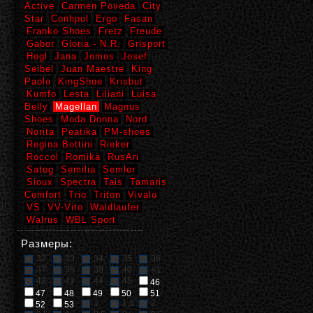
Active
Carmen Poveda
City
Star
Conhpol
Ergo
Fasan
Franko Shoes
Fretz
Freude
Gabor
Gloria - N.R.
Grisport
Hogl
Jana
Jomos
Josef
Seibel
Juan Maestre
King
Paolo
KingShoe
Krisbut
Kumfo
Lesta
Liliani
Luisa
Belly
Magellan
Magnus
Shoes
Moda Donna
Nord
Norita
Peatika
PM-shoes
Regina Bottini
Rieker
Roccol
Romika
RusAri
Sateg
Semilia
Semler
Sioux
Spectra
Tais
Tamaris
Comfort
Trio
Triton
Vivalo
VS
VV-Vito
Waldlaufer
Walrus
WBL Sport
Размеры:
32
33
34
35
36
37
38
39
40
41
42
43
44
45
46
47
48
49
50
51
1
1,5
2
52
53