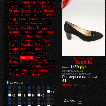
Active
Carmen Poveda
City
Star
Conhpol
Ergo
Fasan
Franko Shoes
Fretz
Freude
Gabor
Gloria - N.R.
Grisport
Hogl
Jana
Jomos
Josef
Seibel
Juan Maestre
King
Paolo
KingShoe
Krisbut
Kumfo
Lesta
Liliani
Luisa
Belly
Magellan
Magnus
Shoes
Moda Donna
Nord
Norita
Peatika
PM-shoes
Regina Bottini
Rieker
Roccol
Romika
RusAri
Sateg
Semilia
Semler
Женские туфли
Semilia
Sioux
Spectra
Tais
Tamaris
1650 руб.
Comfort
Trio
Triton
Vivalo
Цена:
VS
VV-Vito
Waldlaufer
Арт.№: SI0980-3B
Сезон обуви: Демисезон
Walrus
WBL Sport
Размеры в наличии:
41
Размеры:
описание и цена
32
33
34
35
36
37
38
39
40
41
46
42
43
44
45
47
48
49
50
51
Далее:
1
52
53
1
1,5
2