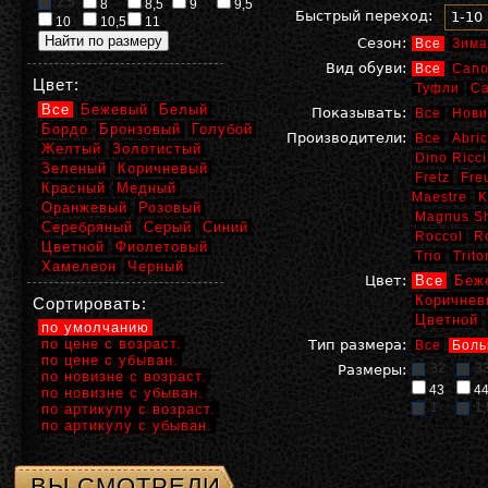
2,5
8
8,5
9
9,5
Быстрый переход:
1-10
10
10,5
11
Сезон:
Все
Зима
Вид обуви:
Все
Сапо
Цвет:
Туфли
С
Все
Бежевый
Белый
Показывать:
Все
Нови
Бордо
Бронзовый
Голубой
Производители:
Все
Abric
Желтый
Золотистый
Dino Ricci
Зеленый
Коричневый
Fretz
Fre
Красный
Медный
Maestre
K
Оранжевый
Розовый
Magnus S
Серебряный
Серый
Синий
Roccol
R
Цветной
Фиолетовый
Trio
Trito
Хамелеон
Черный
Цвет:
Все
Беж
Коричнев
Сортировать:
Цветной
по умолчанию
по цене с возраст.
Тип размера:
Все
Боль
по цене с убыван.
32
3
Размеры:
по новизне с возраст.
43
4
по новизне с убыван.
1
1,
по артикулу с возраст.
по артикулу с убыван.
ВЫ СМОТРЕЛИ