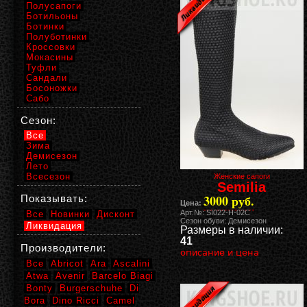
Полусапоги
Ботильоны
Ботинки
Полуботинки
Кроссовки
Мокасины
Туфли
Сандали
Босоножки
Сабо
Сезон:
Все
Зима
Демисезон
Лето
Всесезон
Женские сапоги
Semilia
3000 руб.
Показывать:
Цена:
Арт.№: SI022-H-02C
Все
Новинки
Дисконт
Сезон обуви: Демисезон
Ликвидация
Размеры в наличии:
41
Производители:
описание и цена
Все
Abricot
Ara
Ascalini
Atwa
Avenir
Barcelo Biagi
Bonty
Burgerschuhe
Di
Bora
Dino Ricci
Camel