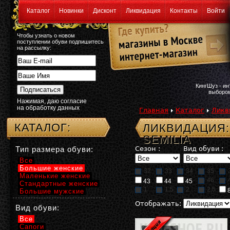
Каталог
Новинки
Дисконт
Ликвидация
Контакты
Войти
Чтобы узнать о новом
поступлении обуви подпишитесь
на рассылку:
КингШуз - и
выбором
Нажимая, даю согласие
на обработку данных
Главная
Каталог
Ликв
КАТАЛОГ:
ЛИКВИДАЦИЯ:
SEMILIA
Тип размера обуви:
Сезон :
Вид обуви :
Все
Большие женские
32
33
34
35
Маленькие женские
46
43
44
45
Стандартные женские
1
1,5
2
2,5
Большие мужские
Отображать:
Вид обуви:
Все
Сапоги