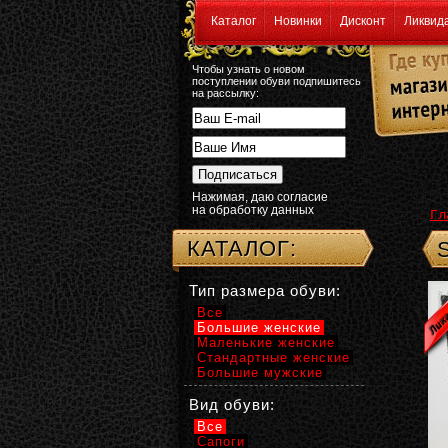
Каталог
Новинки
Дисконт
Ликвид
Чтобы узнать о новом
поступлении обуви подпишитесь
на рассылку:
Нажимая, даю согласие
на обработку данных
Гл
КАТАЛОГ:
Тип размера обуви:
Все
Большие женские
Маленькие женские
Стандартные женские
Большие мужские
Вид обуви:
Все
Сапоги