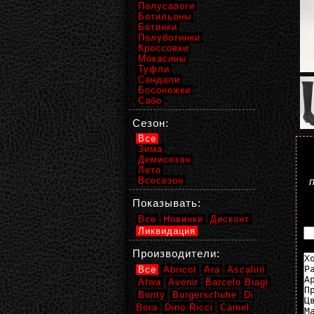
Полусапоги
Ботильоны
Ботинки
Полуботинки
Кроссовки
Мокасины
Туфли
Сандали
Босоножки
Сабо
Сезон:
Все
Зима
Демисезон
Лето
Всесезон
Показывать:
Все
Новинки
Дисконт
Ликвидация
Производители:
Все
Abricot
Ara
Ascalini
Atwa
Avenir
Barcelo Biagi
Bonty
Burgerschuhe
Di
Bora
Dino Ricci
Camel