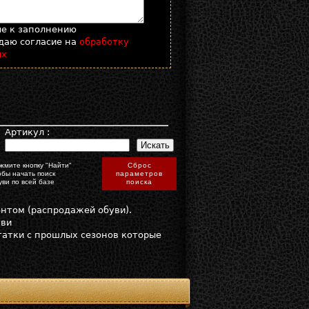
ые к заполнению
даю согласие на
обработку
ых
:
Артикул :
жмите кнопку "Найти"
Сброс
обы начать поиск
параметров
уви по всей базе
поиска
онтом (распродажей обуви).
уви
статки с прошлых сезонов которые