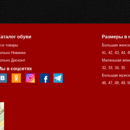
Каталог обуви
Размеры в 
се товары
Большая женск
олько Новинки
41
,
42
,
43
,
44
,
4
олько Дисконт
Маленькая жен
32
,
33
,
34
,
35
Мы в соцсетях
Большая мужск
46
,
47
,
48
,
49
,
5