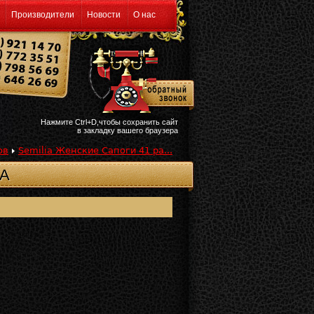
Производители
Новости
О нас
Нажмите Ctrl+D,чтобы сохранить сайт
в закладку вашего браузера
ов
Semilia Женские Сапоги 41 ра...
РА