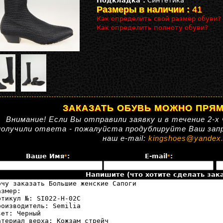
Подкладка :
Синтетика
Размеры в наличии :
41
Как определить свой размер обуви?
Как определить полноту обуви?
ЗАКАЗАТЬ ОБУВЬ МОЖНО ПРЯМ
Внимание! Если Вы отправили заявку и в течение 2-х 
получили ответа - пожалуйста продублируйте Ваш зап
наш e-mail:
kingshoes@yandex.
Ваше Имя
:
E-mail
:
*
*
Напишите (что хотите сделать зака