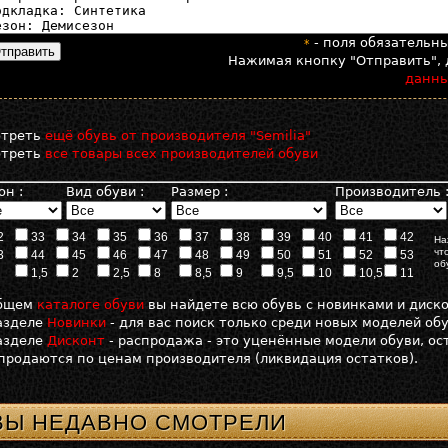
- поля обязательн
*
Нажимая кнопку "Отправить", 
данн
отреть
ещё обувь от производителя "Semilia"
отреть
все товары всех производителей обуви
он :
Вид обуви :
Размер :
Производитель 
2
33
34
35
36
37
38
39
40
41
42
На
чт
3
44
45
46
47
48
49
50
51
52
53
об
1,5
2
2,5
8
8,5
9
9,5
10
10,5
11
общем
каталоге обуви
вы найдете всю обувь с новинками и диск
азделе
Новинки
- для вас поиск только среди новых моделей об
азделе
Дисконт
- распродажа - это уценённые модели обуви, о
продаются по ценам производителя (ликвидация остатков).
ВЫ НЕДАВНО СМОТРЕЛИ