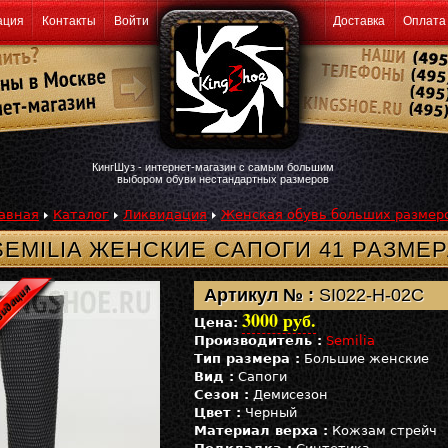
ация
Контакты
Войти
Доставка
Оплата
КингШуз - интернет-магазин с самым большим
выбором обуви нестандартных размеров
авная
Каталог
Ликвидация
Женская обувь больших размер
SEMILIA ЖЕНСКИЕ САПОГИ 41 РАЗМЕ
Артикул № :
SI022-H-02C
3000 руб.
Цена:
Производитель :
Semilia
Тип размера :
Большие женские
Вид :
Сапоги
Сезон :
Демисезон
Цвет :
Черный
Материал верха :
Кожзам стрейч