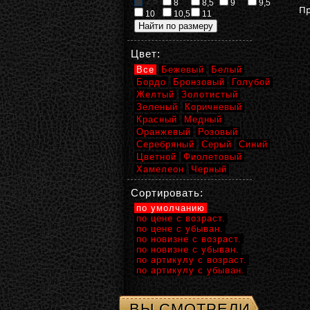
2,5
8
8,5
9
9,5
Пр
10
10,5
11
Цвет:
Все
Бежевый
Белый
Бордо
Бронзовый
Голубой
Желтый
Золотистый
Зеленый
Коричневый
Красный
Медный
Оранжевый
Розовый
Серебряный
Серый
Синий
Цветной
Фиолетовый
Хамелеон
Черный
Сортировать:
по умолчанию
по цене с возраст.
по цене с убыван.
по новизне с возраст.
по новизне с убыван.
по артикулу с возраст.
по артикулу с убыван.
ВЫ СМОТРЕЛИ