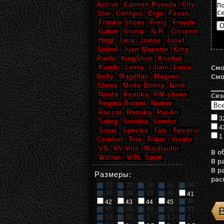
Active
Carmen Poveda
City
Star
Conhpol
Ergo
Fasan
Franko Shoes
Fretz
Freude
Gabor
Gloria - N.R.
Grisport
Hogl
Jana
Jomos
Josef
Seibel
Juan Maestre
King
Paolo
KingShoe
Krisbut
Kumfo
Lesta
Liliani
Luisa
См
Belly
Magellan
Magnus
См
Shoes
Moda Donna
Nord
Norita
Peatika
PM-shoes
Сез
Regina Bottini
Rieker
Roccol
Romika
RusAri
3
Sateg
Semilia
Semler
4
Sioux
Spectra
Tais
Tamaris
1
Comfort
Trio
Triton
Vivalo
VS
VV-Vito
Waldlaufer
В 
Walrus
WBL Sport
В р
В р
Размеры:
рас
32
33
34
35
36
37
38
39
40
41
46
42
43
44
45
47
48
49
50
51
52
53
1
1,5
2