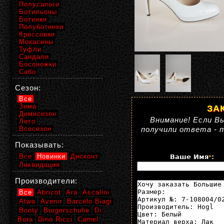
Полусапоги
Ботильоны
Ботинки
Полуботинки
Кроссовки
Мокасины
Туфли
Сандали
Босоножки
Сабо
Сезон:
Все
Зима
ЗА
Демисезон
Внимание! Если Вы
Лето
Всесезон
получили ответа - 
Показывать:
Все
Новинки
Дисконт
Ваше Имя
:
*
Ликвидация
Производители:
Все
Abricot
Ara
Ascalini
Atwa
Avenir
Barcelo Biagi
Bonty
Burgerschuhe
Di
Bora
Dino Ricci
Camel