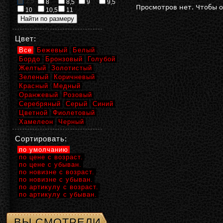
2,5
8
8,5
9
9,5
Просмотров нет. Чтобы 
10
10,5
11
Цвет:
Все
Бежевый
Белый
Бордо
Бронзовый
Голубой
Желтый
Золотистый
Зеленый
Коричневый
Красный
Медный
Оранжевый
Розовый
Серебряный
Серый
Синий
Цветной
Фиолетовый
Хамелеон
Черный
Сортировать:
по умолчанию
по цене с возраст.
по цене с убыван.
по новизне с возраст.
по новизне с убыван.
по артикулу с возраст.
по артикулу с убыван.
ВЫ СМОТРЕЛИ