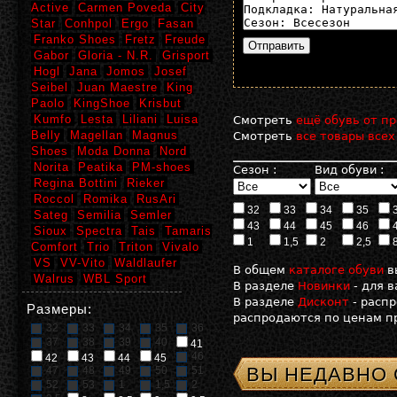
Active
Carmen Poveda
City
Star
Conhpol
Ergo
Fasan
Franko Shoes
Fretz
Freude
Gabor
Gloria - N.R.
Grisport
Hogl
Jana
Jomos
Josef
Seibel
Juan Maestre
King
Paolo
KingShoe
Krisbut
Kumfo
Lesta
Liliani
Luisa
Смотреть
ещё обувь от пр
Belly
Magellan
Magnus
Смотреть
все товары всех
Shoes
Moda Donna
Nord
Norita
Peatika
PM-shoes
Сезон :
Вид обуви :
Regina Bottini
Rieker
Roccol
Romika
RusAri
32
33
34
35
Sateg
Semilia
Semler
43
44
45
46
Sioux
Spectra
Tais
Tamaris
1
1,5
2
2,5
Comfort
Trio
Triton
Vivalo
VS
VV-Vito
Waldlaufer
В общем
каталоге обуви
в
Walrus
WBL Sport
В разделе
Новинки
- для 
В разделе
Дисконт
- расп
Размеры:
распродаются по ценам пр
32
33
34
35
36
37
38
39
40
41
46
42
43
44
45
ВЫ НЕДАВНО
47
48
49
50
51
52
53
1
1,5
2