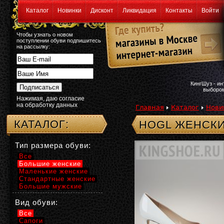
Каталог
Новинки
Дисконт
Ликвидация
Контакты
Войти
Чтобы узнать о новом
поступлении обуви подпишитесь
на рассылку:
КингШуз - и
выбором
Нажимая, даю согласие
на обработку данных
Главная
Каталог
Нови
КАТАЛОГ:
HOGL ЖЕНСКИ
Тип размера обуви:
Все
Большие женские
Маленькие женские
Стандартные женские
Большие мужские
Вид обуви:
Все
Сапоги