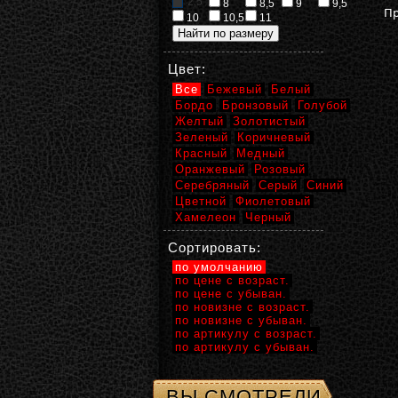
2,5
8
8,5
9
9,5
Пр
10
10,5
11
Цвет:
Все
Бежевый
Белый
Бордо
Бронзовый
Голубой
Желтый
Золотистый
Зеленый
Коричневый
Красный
Медный
Оранжевый
Розовый
Серебряный
Серый
Синий
Цветной
Фиолетовый
Хамелеон
Черный
Сортировать:
по умолчанию
по цене с возраст.
по цене с убыван.
по новизне с возраст.
по новизне с убыван.
по артикулу с возраст.
по артикулу с убыван.
ВЫ СМОТРЕЛИ