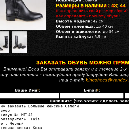
Подкладка :
Байка
Размеры в наличии :
43; 44
Как определить свой размер обуви?
Как определить полноту обуви?
Высота модели:
42 см
Объем голенища:
до 40 см
Объем в щиколотке:
до 34 см
Высота каблука:
3,5 см
ЗАКАЗАТЬ ОБУВЬ МОЖНО ПРЯМ
Внимание! Если Вы отправили заявку и в течение 2-х 
получили ответа - пожалуйста продублируйте Ваш зап
наш e-mail:
kingshoes@yandex.
Ваше Имя
:
E-mail
:
*
*
Напишите (что хотите сделать зака