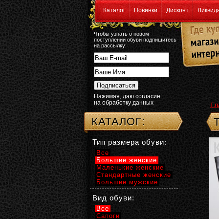
Каталог
Новинки
Дисконт
Ликвид
Чтобы узнать о новом
поступлении обуви подпишитесь
на рассылку:
Нажимая, даю согласие
на обработку данных
Гл
КАТАЛОГ:
Тип размера обуви:
Все
Большие женские
Маленькие женские
Стандартные женские
Большие мужские
Вид обуви:
Все
Сапоги