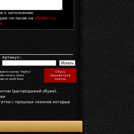
ые к заполнению
даю согласие на
обработку
ых
:
Артикул :
жмите кнопку "Найти"
Сброс
обы начать поиск
параметров
уви по всей базе
поиска
онтом (распродажей обуви).
уви
статки с прошлых сезонов которые