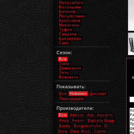
Полусапоги
Ботильоны
Ботинки
Полуботинки
Кроссовки
Мокасины
Туфли
Сандали
Босоножки
Сабо
Сезон:
Все
Зима
Демисезон
Лето
Всесезон
Показывать:
Все
Новинки
Дисконт
Ликвидация
Производители:
Все
Abricot
Ara
Ascalini
Atwa
Avenir
Barcelo Biagi
Bonty
Burgerschuhe
Di
Bora
Dino Ricci
Camel