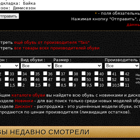
- поля обязательн
*
Нажимая кнопку "Отправить", 
данн
отреть
ещё обувь от производителя "Tais"
отреть
все товары всех производителей обуви
он :
Вид обуви :
Размер :
Производитель 
2
33
34
35
36
37
38
39
40
41
42
На
чт
3
44
45
46
47
48
49
50
51
52
53
об
1,5
2
2,5
8
8,5
9
9,5
10
10,5
11
общем
каталоге обуви
вы найдете всю обувь с новинками и диск
азделе
Новинки
- для вас поиск только среди новых моделей об
азделе
Дисконт
- распродажа - это уценённые модели обуви, о
продаются по ценам производителя (ликвидация остатков).
ВЫ НЕДАВНО СМОТРЕЛИ