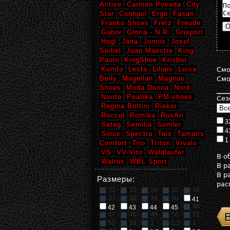
Active
Carmen Poveda
City
Star
Conhpol
Ergo
Fasan
Franko Shoes
Fretz
Freude
Gabor
Gloria - N.R.
Grisport
Hogl
Jana
Jomos
Josef
Seibel
Juan Maestre
King
Paolo
KingShoe
Krisbut
Kumfo
Lesta
Liliani
Luisa
См
Belly
Magellan
Magnus
См
Shoes
Moda Donna
Nord
Norita
Peatika
PM-shoes
Сез
Regina Bottini
Rieker
Roccol
Romika
RusAri
3
Sateg
Semilia
Semler
4
Sioux
Spectra
Tais
Tamaris
1
Comfort
Trio
Triton
Vivalo
VS
VV-Vito
Waldlaufer
В 
Walrus
WBL Sport
В р
В р
Размеры:
рас
32
33
34
35
36
37
38
39
40
41
46
42
43
44
45
47
48
49
50
51
52
53
1
1,5
2