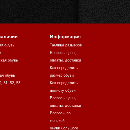
наличии
Информация
ая обувь
Таблица размеров
5
Вопросы цены,
кая обувь
оплаты, доставки
Как определить
ая обувь
размер обуви
0
,
51
,
52
,
53
Как определить
полноту обуви
Вопросы цены,
оплаты, доставки
Вопросы по
женской
обуви большого