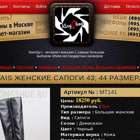
ация
Контакты
Войти
Доставка
Оплата
КингШуз - интернет-магазин с самым большим
выбором обуви нестандартных размеров
авная
Каталог
Новинки
Женская обувь больших размеров
TAIS ЖЕНСКИЕ САПОГИ 43; 44 РАЗМЕР
Артикул № :
MT141
18250 руб.
Цена:
Производитель :
Tais
Тип размера :
Большие женские
Вид :
Сапоги
Сезон :
Демисезон
Цвет :
Черный
Материал верха :
Кожа