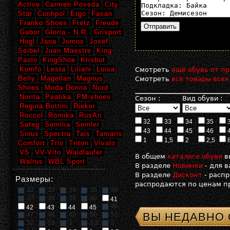
Active
Carmen Poveda
City
Star
Conhpol
Ergo
Fasan
Franko Shoes
Fretz
Freude
Gabor
Gloria - N.R.
Grisport
Hogl
Jana
Jomos
Josef
Seibel
Juan Maestre
King
Paolo
KingShoe
Krisbut
Kumfo
Lesta
Liliani
Luisa
Смотреть
ещё обувь от пр
Belly
Magellan
Magnus
Смотреть
все товары всех
Shoes
Moda Donna
Nord
Norita
Peatika
PM-shoes
Сезон :
Вид обуви :
Regina Bottini
Rieker
Roccol
Romika
RusAri
32
33
34
35
Sateg
Semilia
Semler
43
44
45
46
Sioux
Spectra
Tais
Tamaris
1
1,5
2
2,5
Comfort
Trio
Triton
Vivalo
VS
VV-Vito
Waldlaufer
В общем
каталоге обуви
в
Walrus
WBL Sport
В разделе
Новинки
- для 
В разделе
Дисконт
- расп
Размеры:
распродаются по ценам пр
32
33
34
35
36
37
38
39
40
41
46
42
43
44
45
ВЫ НЕДАВНО
47
48
49
50
51
52
53
1
1,5
2