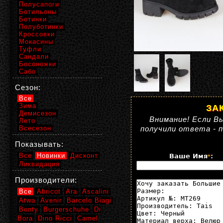
Полусапоги
Ботильоны
Ботинки
Полуботинки
Кроссовки
Мокасины
Туфли
Сандали
Босоножки
Сабо
Сезон:
Все
Зима
ЗА
Демисезон
Внимание! Если Вы
Лето
Всесезон
получили ответа - 
Показывать:
Все
Новинки
Дисконт
Ваше Имя
:
*
Ликвидация
Производители:
Все
Abricot
Ara
Ascalini
Atwa
Avenir
Barcelo Biagi
Bonty
Burgerschuhe
Di
Bora
Dino Ricci
Camel