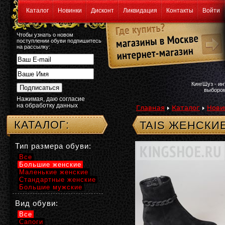
Каталог
Новинки
Дисконт
Ликвидация
Контакты
Войти
Чтобы узнать о новом
поступлении обуви подпишитесь
на рассылку:
КингШуз - и
выбором
Нажимая, даю согласие
на обработку данных
Главная
Каталог
Нови
КАТАЛОГ:
TAIS ЖЕНСКИ
Тип размера обуви:
Все
Большие женские
Маленькие женские
Стандартные женские
Большие мужские
Вид обуви:
Все
Сапоги