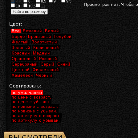
2,5
8
8,5
9
9,5
Просмотров нет. Чтобы 
10
10,5
11
Цвет:
Все
Бежевый
Белый
Бордо
Бронзовый
Голубой
Желтый
Золотистый
Зеленый
Коричневый
Красный
Медный
Оранжевый
Розовый
Серебряный
Серый
Синий
Цветной
Фиолетовый
Хамелеон
Черный
Сортировать:
по умолчанию
по цене с возраст.
по цене с убыван.
по новизне с возраст.
по новизне с убыван.
по артикулу с возраст.
по артикулу с убыван.
ВЫ СМОТРЕЛИ