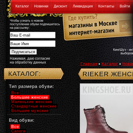
Каталог
Новинки
Дисконт
Ликвидация
Контакты
Войти
Чтобы узнать о новом
поступлении обуви подпишитесь
на рассылку:
КингШуз - и
выбором
Нажимая, даю согласие
на обработку данных
Главная
Каталог
Нови
КАТАЛОГ:
RIEKER ЖЕНС
Тип размера обуви:
Все
Большие женские
Маленькие женские
Стандартные женские
Большие мужские
Вид обуви:
Все
Сапоги