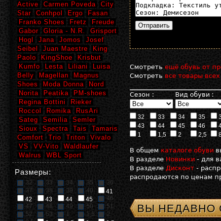
Active
Carmen Poveda
City
Star
Conhpol
Ergo
Fasan
Franko Shoes
Fretz
Freude
Gabor
Gloria - N.R.
Grisport
Hogl
Jana
Jomos
Josef
Seibel
Juan Maestre
King
Paolo
KingShoe
Krisbut
Kumfo
Lesta
Liliani
Luisa
Смотреть
ещё обувь от пр
Belly
Magellan
Magnus
Смотреть
все товары всех
Shoes
Moda Donna
Nord
Norita
Peatika
PM-shoes
Сезон :
Вид обуви :
Regina Bottini
Rieker
Roccol
Romika
RusAri
32
33
34
35
Sateg
Semilia
Semler
43
44
45
46
Sioux
Spectra
Tais
Tamaris
1
1,5
2
2,5
Comfort
Trio
Triton
Vivalo
VS
VV-Vito
Waldlaufer
В общем
каталоге обуви
в
Walrus
WBL Sport
В разделе
Новинки
- для 
В разделе
Дисконт
- расп
Размеры:
распродаются по ценам пр
32
33
34
35
36
37
38
39
40
41
46
42
43
44
45
ВЫ НЕДАВНО
47
48
49
50
51
52
53
1
1,5
2