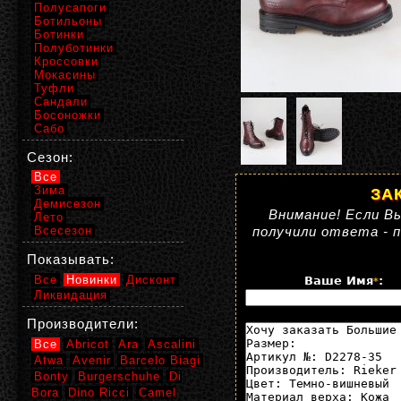
Полусапоги
Ботильоны
Ботинки
Полуботинки
Кроссовки
Мокасины
Туфли
Сандали
Босоножки
Сабо
Сезон:
Все
Зима
ЗА
Демисезон
Внимание! Если Вы
Лето
Всесезон
получили ответа - 
Показывать:
Все
Новинки
Дисконт
Ваше Имя
:
*
Ликвидация
Производители:
Все
Abricot
Ara
Ascalini
Atwa
Avenir
Barcelo Biagi
Bonty
Burgerschuhe
Di
Bora
Dino Ricci
Camel