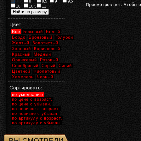
2,5
8
8,5
9
9,5
Просмотров нет. Чтобы 
10
10,5
11
Цвет:
Все
Бежевый
Белый
Бордо
Бронзовый
Голубой
Желтый
Золотистый
Зеленый
Коричневый
Красный
Медный
Оранжевый
Розовый
Серебряный
Серый
Синий
Цветной
Фиолетовый
Хамелеон
Черный
Сортировать:
по умолчанию
по цене с возраст.
по цене с убыван.
по новизне с возраст.
по новизне с убыван.
по артикулу с возраст.
по артикулу с убыван.
ВЫ СМОТРЕЛИ