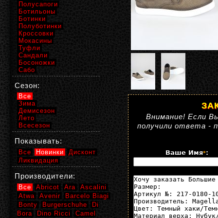
Полусапоги
Ботильоны
Ботинки
Полуботинки
Кроссовки
Мокасины
Туфли
Сандали
Босоножки
Сабо
Сезон:
Все
Зима
ЗА
Демисезон
Внимание! Если Вы
Лето
Всесезон
получили ответа - 
Показывать:
Все
Новинки
Дисконт
Ваше Имя
:
*
Ликвидация
Производители:
Все
Abricot
Ara
Ascalini
Atwa
Avenir
Barcelo Biagi
Bonty
Burgerschuhe
Di
Bora
Dino Ricci
Camel