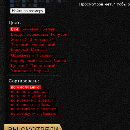
2,5
8
8,5
9
9,5
Просмотров нет. Чтобы 
10
10,5
11
Цвет:
Все
Бежевый
Белый
Бордо
Бронзовый
Голубой
Желтый
Золотистый
Зеленый
Коричневый
Красный
Медный
Оранжевый
Розовый
Серебряный
Серый
Синий
Цветной
Фиолетовый
Хамелеон
Черный
Сортировать:
по умолчанию
по цене с возраст.
по цене с убыван.
по новизне с возраст.
по новизне с убыван.
по артикулу с возраст.
по артикулу с убыван.
ВЫ СМОТРЕЛИ