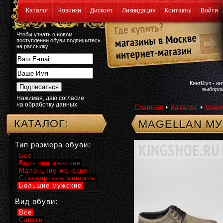
Каталог
Новинки
Дисконт
Ликвидация
Контакты
Войти
Чтобы узнать о новом
поступлении обуви подпишитесь
на рассылку:
КингШуз - и
выбором
Нажимая, даю согласие
на обработку данных
Главная
Каталог
Нови
КАТАЛОГ:
MAGELLAN МУ
Тип размера обуви:
Все
Большие женские
Маленькие женские
Стандартные женские
Большие мужские
Вид обуви:
Все
Сапоги