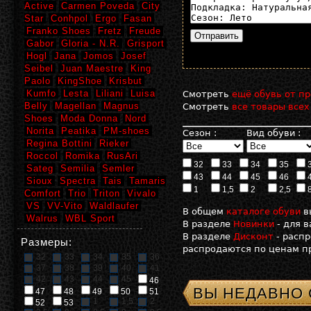
Active
Carmen Poveda
City
Star
Conhpol
Ergo
Fasan
Franko Shoes
Fretz
Freude
Gabor
Gloria - N.R.
Grisport
Hogl
Jana
Jomos
Josef
Seibel
Juan Maestre
King
Paolo
KingShoe
Krisbut
Kumfo
Lesta
Liliani
Luisa
Смотреть
ещё обувь от пр
Belly
Magellan
Magnus
Смотреть
все товары всех
Shoes
Moda Donna
Nord
Norita
Peatika
PM-shoes
Сезон :
Вид обуви :
Regina Bottini
Rieker
Roccol
Romika
RusAri
32
33
34
35
Sateg
Semilia
Semler
43
44
45
46
Sioux
Spectra
Tais
Tamaris
1
1,5
2
2,5
Comfort
Trio
Triton
Vivalo
VS
VV-Vito
Waldlaufer
В общем
каталоге обуви
в
Walrus
WBL Sport
В разделе
Новинки
- для 
В разделе
Дисконт
- расп
Размеры:
распродаются по ценам пр
32
33
34
35
36
37
38
39
40
41
42
43
44
45
46
ВЫ НЕДАВНО
47
48
49
50
51
1
1,5
2
52
53