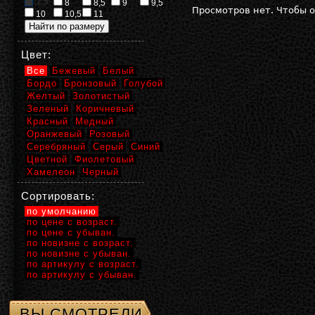
2,5
8
8,5
9
9,5
Просмотров нет. Чтобы 
10
10,5
11
Цвет:
Все
Бежевый
Белый
Бордо
Бронзовый
Голубой
Желтый
Золотистый
Зеленый
Коричневый
Красный
Медный
Оранжевый
Розовый
Серебряный
Серый
Синий
Цветной
Фиолетовый
Хамелеон
Черный
Сортировать:
по умолчанию
по цене с возраст.
по цене с убыван.
по новизне с возраст.
по новизне с убыван.
по артикулу с возраст.
по артикулу с убыван.
ВЫ СМОТРЕЛИ