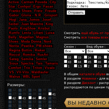
Active
Carmen Poveda
City
Star
Conhpol
Ergo
Fasan
Franko Shoes
Fretz
Freude
Gabor
Gloria - N.R.
Grisport
Hogl
Jana
Jomos
Josef
Seibel
Juan Maestre
King
Paolo
KingShoe
Krisbut
Kumfo
Lesta
Liliani
Luisa
Смотреть
ещё обувь от пр
Belly
Magellan
Magnus
Смотреть
все товары всех
Shoes
Moda Donna
Nord
Norita
Peatika
PM-shoes
Сезон :
Вид обуви :
Regina Bottini
Rieker
Roccol
Romika
RusAri
32
33
34
35
Sateg
Semilia
Semler
43
44
45
46
Sioux
Spectra
Tais
Tamaris
1
1,5
2
2,5
Comfort
Trio
Triton
Vivalo
VS
VV-Vito
Waldlaufer
В общем
каталоге обуви
в
Walrus
WBL Sport
В разделе
Новинки
- для 
В разделе
Дисконт
- расп
Размеры:
распродаются по ценам пр
32
33
34
35
36
37
38
39
40
41
46
42
43
44
45
ВЫ НЕДАВНО
47
48
49
50
51
52
53
1
1,5
2