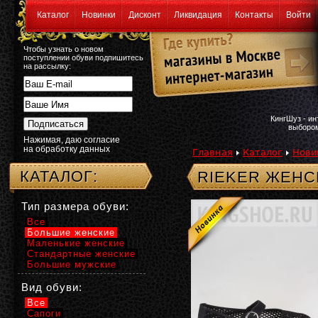
Каталог
Новинки
Дисконт
Ликвидация
Контакты
Войти
Чтобы узнать о новом
поступлении обуви подпишитесь
на рассылку:
КингШуз - и
выбором
Нажимая, даю согласие
на обработку данных
Главная
Каталог
Нови
КАТАЛОГ:
RIEKER ЖЕНС
Тип размера обуви:
Все
Большие женские
Маленькие женские
Стандартные женские
Большие мужские
Вид обуви:
Все
Сапоги