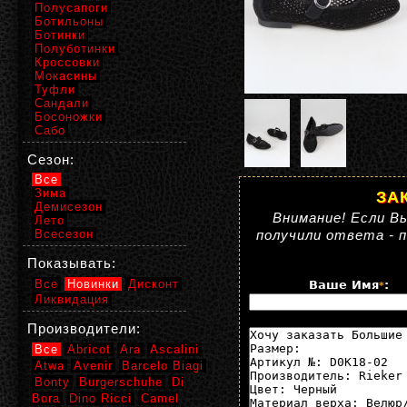
Полусапоги
Ботильоны
Ботинки
Полуботинки
Кроссовки
Мокасины
Туфли
Сандали
Босоножки
Сабо
Сезон:
Все
Зима
ЗА
Демисезон
Внимание! Если Вы
Лето
Всесезон
получили ответа - 
Показывать:
Все
Новинки
Дисконт
Ваше Имя
:
*
Ликвидация
Производители:
Все
Abricot
Ara
Ascalini
Atwa
Avenir
Barcelo Biagi
Bonty
Burgerschuhe
Di
Bora
Dino Ricci
Camel