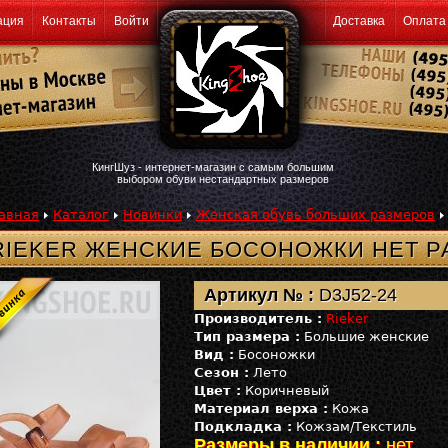
ация
Контакты
Войти
Доставка
Оплата
КингШуз - интернет-магазин с самым большим
выбором обуви нестандартных размеров
авная
Каталог
Новинки
Женская обувь больших размеров
RIEKER ЖЕНСКИЕ БОСОНОЖКИ НЕТ Р
Артикул № :
D3J52-24
Производитель :
Rieker
Тип размера :
Большие женские
Вид :
Босоножки
Сезон :
Лето
Цвет :
Коричневый
Материал верха :
Кожа
Подкладка :
Кожзам/Текстиль
Размеры в наличии :
нет