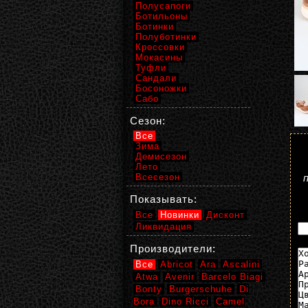
Полусапоги
Ботильоны
Ботинки
Полуботинки
Кроссовки
Мокасины
Туфли
Сандали
Босоножки
Сабо
Сезон:
Все
Зима
Демисезон
Лето
Всесезон
Показывать:
Все
Новинки
Дисконт
Ликвидация
Производители:
Все
Abricot
Ara
Ascalini
Atwa
Avenir
Barcelo Biagi
Bonty
Burgerschuhe
Di
Bora
Dino Ricci
Camel