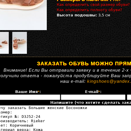
Как определить свой размер обуви?
Как определить полноту обуви?
Высота подошвы:
3,5 см
ЗАКАЗАТЬ ОБУВЬ МОЖНО ПРЯМ
Внимание! Если Вы отправили заявку и в течение 2-х 
получили ответа - пожалуйста продублируйте Ваш зап
наш e-mail:
kingshoes@yandex.
Ваше Имя
:
E-mail
:
*
*
Напишите (что хотите сделать зака