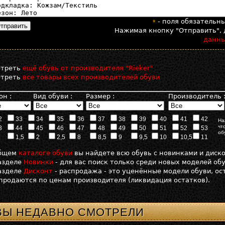
- поля обязательн
*
Нажимая кнопку "Отправить", 
данн
отреть
ещё обувь от производителя "Rieker"
отреть
все товары всех производителей обуви
он :
Вид обуви :
Размер :
Производитель 
2
33
34
35
36
37
38
39
40
41
42
На
чт
3
44
45
46
47
48
49
50
51
52
53
об
1,5
2
2,5
8
8,5
9
9,5
10
10,5
11
общем
каталоге обуви
вы найдете всю обувь с новинками и диск
азделе
Новинки
- для вас поиск только среди новых моделей об
азделе
Дисконт
- распродажа - это уценённые модели обуви, о
продаются по ценам производителя (ликвидация остатков).
ВЫ НЕДАВНО СМОТРЕЛИ