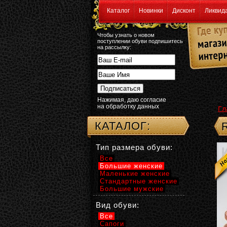
Каталог
Новинки
Дисконт
Ликвид
Чтобы узнать о новом
поступлении обуви подпишитесь
на рассылку:
Нажимая, даю согласие
на обработку данных
Гл
КАТАЛОГ:
Тип размера обуви:
Все
Большие женские
Маленькие женские
Стандартные женские
Большие мужские
Вид обуви:
Все
Сапоги