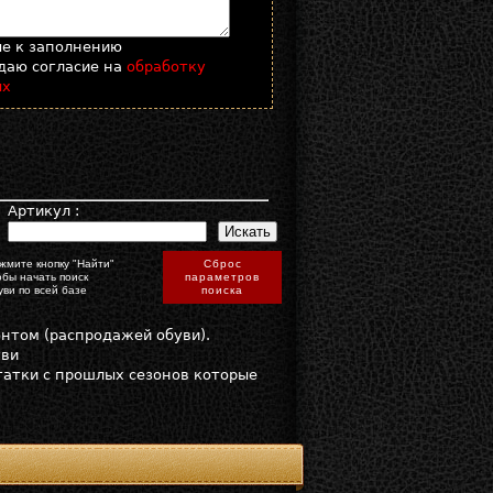
ые к заполнению
даю согласие на
обработку
ых
:
Артикул :
жмите кнопку "Найти"
Сброс
обы начать поиск
параметров
уви по всей базе
поиска
онтом (распродажей обуви).
уви
статки с прошлых сезонов которые