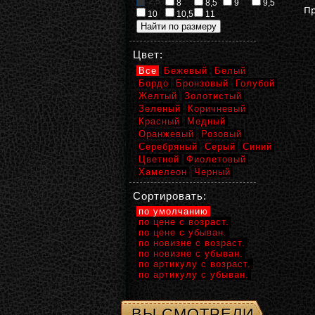
2,5
8
8,5
9
9,5
Пр
10
10,5
11
Цвет:
Все
Бежевый
Белый
Бордо
Бронзовый
Голубой
Желтый
Золотистый
Зеленый
Коричневый
Красный
Медный
Оранжевый
Розовый
Серебряный
Серый
Синий
Цветной
Фиолетовый
Хамелеон
Черный
Сортировать:
по умолчанию
по цене с возраст.
по цене с убыван.
по новизне с возраст.
по новизне с убыван.
по артикулу с возраст.
по артикулу с убыван.
ВЫ СМОТРЕЛИ