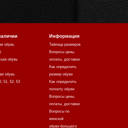
наличии
Информация
ая обувь
Таблица размеров
5
Вопросы цены,
кая обувь
оплаты, доставки
Как определить
ая обувь
размер обуви
0
,
51
,
52
,
53
Как определить
полноту обуви
Вопросы цены,
оплаты, доставки
Вопросы по
женской
обуви большого