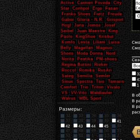
Active
Carmen Poveda
City
Star
Conhpol
Ergo
Fasan
Franko Shoes
Fretz
Freude
Gabor
Gloria - N.R.
Grisport
Hogl
Jana
Jomos
Josef
Seibel
Juan Maestre
King
Paolo
KingShoe
Krisbut
Kumfo
Lesta
Liliani
Luisa
См
Belly
Magellan
Magnus
См
Shoes
Moda Donna
Nord
Norita
Peatika
PM-shoes
Сез
Regina Bottini
Rieker
Roccol
Romika
RusAri
3
Sateg
Semilia
Semler
4
Sioux
Spectra
Tais
Tamaris
1
Comfort
Trio
Triton
Vivalo
VS
VV-Vito
Waldlaufer
В 
Walrus
WBL Sport
В р
В р
Размеры:
рас
32
33
34
35
36
37
38
39
40
41
46
42
43
44
45
47
48
49
50
51
52
53
1
1,5
2