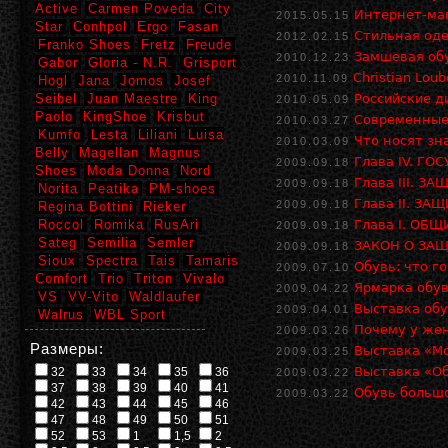
Active
Carmen Poveda
City
Интернет-маг
2015.05.15
Star
Conhpol
Ergo
Fasan
Стильная оде
2012.02.15
Franko Shoes
Fretz
Freude
Замшевая об
2010.12.23
Gabor
Gloria - N.R.
Grisport
Christian Loub
2010.11.09
Hogl
Jana
Jomos
Josef
Seibel
Juan Maestre
King
Российские д
2010.05.09
Paolo
KingShoe
Krisbut
Современные
2010.03.27
Kumfo
Lesta
Liliani
Luisa
Что носят зн
2010.03.09
Belly
Magellan
Magnus
Глава IV. Г
2009.09.18
Shoes
Moda Donna
Nord
Глава III. 
2009.09.18
Norita
Peatika
PM-shoes
Глава II. З
2009.09.18
Regina Bottini
Rieker
Roccol
Romika
RusAri
Глава I. ОБ
2009.09.18
Sateg
Semilia
Semler
ЗАКОН О ЗАЩ
2009.09.18
Sioux
Spectra
Tais
Tamaris
Обувь: что г
2009.07.10
Comfort
Trio
Triton
Vivalo
Ярмарка обув
2009.04.22
VS
VV-Vito
Waldlaufer
Выставка обу
2009.04.01
Walrus
WBL Sport
Почему у же
2009.03.26
Размеры:
Выставка «М
2009.03.25
Выставка «Об
32
33
34
35
36
2009.03.22
37
38
39
40
41
Обувь больш
2009.03.22
42
43
44
45
46
47
48
49
50
51
52
53
1
1,5
2