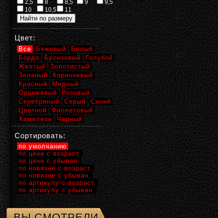
2,5
8
8,5
9
9,5
10
10,5
11
Цвет:
Все
Бежевый
Белый
Бордо
Бронзовый
Голубой
Желтый
Золотистый
Зеленый
Коричневый
Красный
Медный
Оранжевый
Розовый
Серебряный
Серый
Синий
Цветной
Фиолетовый
Хамелеон
Черный
Сортировать:
по умолчанию
по цене с возраст.
по цене с убыван.
по новизне с возраст.
по новизне с убыван.
по артикулу с возраст.
по артикулу с убыван.
ВЫ СМОТРЕЛИ