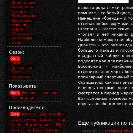
Полусапоги
Ботильоны
всякого рода лямки, реме
Ботинки
помните, что белый цвет,
Полуботинки
Нынешние «бренды» и то
Кроссовки
отличающейся формами, с
Мокасины
Шлепанцы классические – 
Туфли
Сандали
«голая» и нет никаких 
Босоножки
Наиболее комфортная обу
Сабо
Дианеты – это разновидн
большого пальца и плоск
Сезон:
квадратный каблук очен
Все
подходят как для пляжных
Зима
Босоножки – наиболее
Демисезон
отличительная черта бос
Лето
Всесезон
популярный спортивный с
Сланцы или, как мы привы
Показывать:
и очень пестрые, яркие 
Все
Новинки
Дисконт
смотрятся в период жарки
Ликвидация
Вот основные примеры мо
обувь, а особенно летняя
Производители:
Все
Abricot
Ara
Ascalini
Atwa
Avenir
Barcelo Biagi
Ещё публикации по т
Bonty
Burgerschuhe
Di
Bora
Dino Ricci
Camel
Магазин обув
2015.05.18