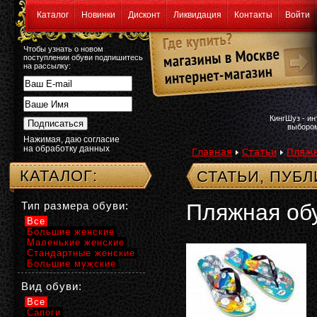
Каталог
Новинки
Дисконт
Ликвидация
Контакты
Войти
Чтобы узнать о новом
поступлении обуви подпишитесь
на рассылку:
КингШуз - и
выбором
Нажимая, даю согласие
на обработку данных
Главная
Статьи
Пляжн
КАТАЛОГ:
СТАТЬИ, ПУБ
Тип размера обуви:
Пляжная об
Все
Большие женские
Маленькие женские
Стандартные женские
Большие мужские
Вид обуви:
Все
Сапоги