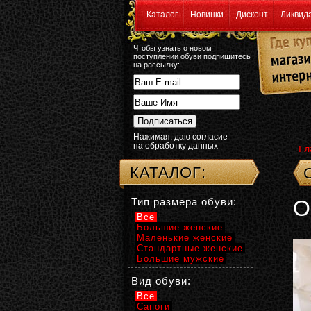
Каталог
Новинки
Дисконт
Ликвид
Чтобы узнать о новом
поступлении обуви подпишитесь
на рассылку:
Нажимая, даю согласие
на обработку данных
Гл
КАТАЛОГ:
Тип размера обуви:
О
Все
Большие женские
Маленькие женские
Стандартные женские
Большие мужские
Вид обуви:
Все
Сапоги