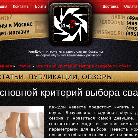
ация
Контакты
Войти
Доставка
Оплата
КингШуз - интернет-магазин с самым большим
выбором обуви нестандартных размеров
авная
Статьи
Основной критерий выбора свадебной обуви
СТАТЬИ, ПУБЛИКАЦИИ, ОБЗОРЫ
сновной критерий выбора св
Каждой невесте предстоит купить к
обувь. Безусловно, свадебная обувь
сезона и нравиться самой девушке. 
соответствие моде и личная симпат
параметрами для выбора. Невеста мо
ногах, и чтобы не отвлекаться на боль 