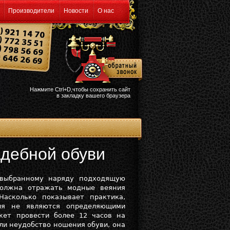
Производители
Новости
О нас
Нажмите Ctrl+D,чтобы сохранить сайт
в закладку вашего браузера
адебной обуви
 выбранному наряду подходящую
 должна отражать модные веяния
Насколько показывает практика,
ия не являются определяющими
жет провести более 12 часов на
или неудобство ношения обуви, она