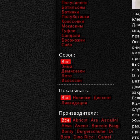
Полусапоги
Ботильоны
Ботинки
тра
Полуботинки
эле
Кроссовки
Для
Мокасины
сва
Туфли
Сандали
пра
Босоножки
Осо
Сабо
они
уме
Сезон:
пре
Все
выс
Зима
его
Демисезон
О т
Лето
Всесезон
Без
дом
Показывать:
зак
Все
Новинки
Дисконт
Есл
Ликвидация
Важ
слу
Производители:
осн
Все
Abricot
Ara
Ascalini
Жен
Atwa
Avenir
Barcelo Biagi
раз
Bonty
Burgerschuhe
Di
про
Bora
Dino Ricci
Camel
ито