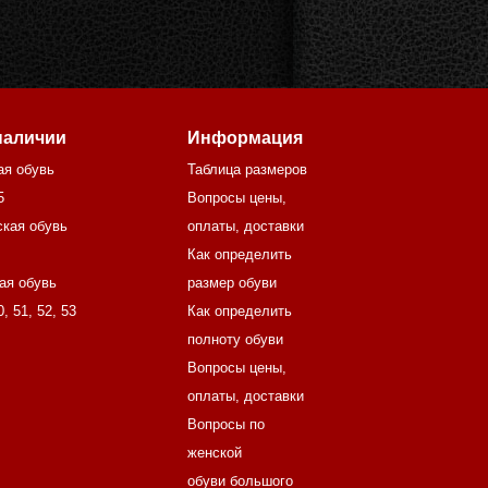
наличии
Информация
ая обувь
Таблица размеров
5
Вопросы цены,
кая обувь
оплаты, доставки
Как определить
ая обувь
размер обуви
0
,
51
,
52
,
53
Как определить
полноту обуви
Вопросы цены,
оплаты, доставки
Вопросы по
женской
обуви большого