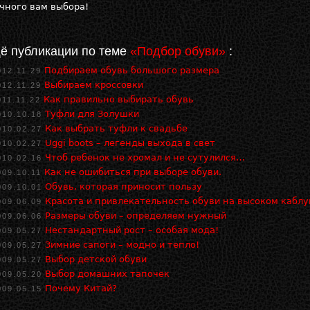
чного вам выбора!
ё публикации по теме
«Подбор обуви»
:
Подбираем обувь большого размера
012.11.29
Выбираем кроссовки
012.11.29
Как правильно выбирать обувь
011.11.22
Туфли для Золушки
010.10.18
Как выбрать туфли к свадьбе
010.02.27
Uggi boots – легенды выхода в свет
010.02.27
Чтоб ребенок не хромал и не сутулился…
010.02.16
Как не ошибиться при выборе обуви.
009.10.11
Обувь, которая приносит пользу
009.10.01
Красота и привлекательность обуви на высоком каблу
009.06.09
Размеры обуви – определяем нужный
009.06.06
Нестандартный рост – особая мода!
009.05.27
Зимние сапоги – модно и тепло!
009.05.27
Выбор детской обуви
009.05.27
Выбор домашних тапочек
009.05.20
Почему Китай?
009.05.15