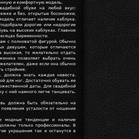
енную и комфортную модель.
вадебной обуви на любой вкус:
ежке и без, открытые босоножки,
модель отличает наличие каблука.
подобрали дорогие или недорогие
увь на высоких каблуках. Главное
месяцах беременности.
там с полноватой фигурой. Обычно
ых девушек, которые отличаются
а высокая, то желательно отдать
жениха позволяет выбрать очень
 желателен, даже если она обычно
ть стройнее.
, должна знать каждая невеста.
ой для ног. Достаточно обувать ее
ржественной даты. Для свадебной
у с ней намного легче танцевать.
увь должна быть обязательно на
й появления усталости от ношения
ые модные тенденции и наличие
должны только профессионалы. В
гие украшения так и останутся в