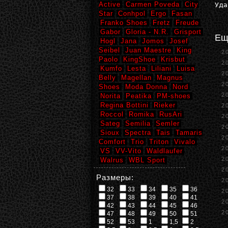
Active
Carmen Poveda
City
Уда
Star
Conhpol
Ergo
Fasan
Franko Shoes
Fretz
Freude
Gabor
Gloria - N.R.
Grisport
Ещ
Hogl
Jana
Jomos
Josef
Seibel
Juan Maestre
King
2
Paolo
KingShoe
Krisbut
2
Kumfo
Lesta
Liliani
Luisa
2
Belly
Magellan
Magnus
2
Shoes
Moda Donna
Nord
2
Norita
Peatika
PM-shoes
Regina Bottini
Rieker
2
Roccol
Romika
RusAri
2
Sateg
Semilia
Semler
2
Sioux
Spectra
Tais
Tamaris
2
Comfort
Trio
Triton
Vivalo
2
VS
VV-Vito
Waldlaufer
2
Walrus
WBL Sport
2
Размеры:
2
32
33
34
35
36
2
37
38
39
40
41
2
42
43
44
45
46
2
47
48
49
50
51
52
53
1
1,5
2