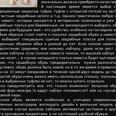
изначально должна приобрести качеств
В настоящее время имеется выбор с
диционные закрытые туфли, туфли с открытой пяткой на заст
гантные свадебные сапоги и т.д. Однако практически любую 
 невест, которые находятся в интересном положении и уже 
дебные платья для беременных, не рекомендуется выбирать об
вило для будущих мам – это удобство, особенно на последних 
бым образом стоит пойти к покупке свадебной обуви и невес
 выбирают специально сшитые свадебные платья для полн
ренным объемом юбки и длиной до пят. Если полная невест
дпочтение среднему или низкому каблуку, даже если рост 
окие каблуки. Если полная невеста низкая, то высокий каблук
 не носит, – в случае непышного платья невеста будет выгляде
ом, что свадебную обувь предварительно нужно разносить
условно, обувь должна быть новой, но в то же время и привычн
а на 15 минут ежедневно в течение одной-двух недель до то
рытой обуви очень важно иметь нескользкую стельку, поскольк
и в выбранных туфлях ее нет, то можно купить отдельно.
но предусмотреть все, что только возможно! Запасная об
чай форс-мажора (а вдруг каблук поломается?) или на случа
овной пары.
ская обувь является особенной, и, учитывая современн
личных аксессуаров, воплощать дизайн в реальную модель 
тивном случае высокие каблуки, витиеватые застежки и дру
ге красивыми предметами, а не настоящей удобной обувью.