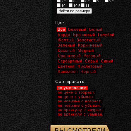
2,5
8
8,5
9
9,5
10
10,5
11
Цвет:
Все
Бежевый
Белый
Бордо
Бронзовый
Голубой
Желтый
Золотистый
Зеленый
Коричневый
Красный
Медный
Оранжевый
Розовый
Серебряный
Серый
Синий
Цветной
Фиолетовый
Хамелеон
Черный
Сортировать:
по умолчанию
по цене с возраст.
по цене с убыван.
по новизне с возраст.
по новизне с убыван.
по артикулу с возраст.
по артикулу с убыван.
ВЫ СМОТРЕЛИ