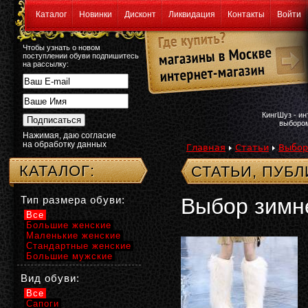
Каталог
Новинки
Дисконт
Ликвидация
Контакты
Войти
Чтобы узнать о новом
поступлении обуви подпишитесь
на рассылку:
КингШуз - и
выбором
Нажимая, даю согласие
на обработку данных
Главная
Статьи
Выбор
КАТАЛОГ:
СТАТЬИ, ПУБ
Тип размера обуви:
Выбор зимн
Все
Большие женские
Маленькие женские
Стандартные женские
Большие мужские
Вид обуви:
Все
Сапоги