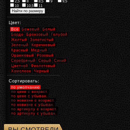
2,5
8
8,5
9
9,5
10
10,5
11
Цвет:
Все
Бежевый
Белый
Бордо
Бронзовый
Голубой
Желтый
Золотистый
Зеленый
Коричневый
Красный
Медный
Оранжевый
Розовый
Серебряный
Серый
Синий
Цветной
Фиолетовый
Хамелеон
Черный
Сортировать:
по умолчанию
по цене с возраст.
по цене с убыван.
по новизне с возраст.
по новизне с убыван.
по артикулу с возраст.
по артикулу с убыван.
ВЫ СМОТРЕЛИ