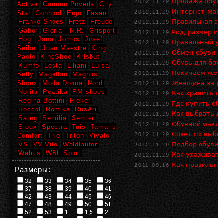
Продажа обув
2012.11.29
Active
Carmen Poveda
City
Интернет-маг
2012.11.29
Star
Conhpol
Ergo
Fasan
Franko Shoes
Fretz
Freude
Правильная э
2012.11.29
Gabor
Gloria - N.R.
Grisport
Род, размер 
2012.11.29
Hogl
Jana
Jomos
Josef
Правильный у
2012.11.29
Seibel
Juan Maestre
King
Обмен обуви
2012.11.29
Paolo
KingShoe
Krisbut
Обувь для бо
2012.11.29
Kumfo
Lesta
Liliani
Luisa
Покупаем же
2012.11.29
Belly
Magellan
Magnus
Shoes
Moda Donna
Nord
Женщина за р
2012.11.29
Norita
Peatika
PM-shoes
Как хранить 
2012.11.29
Regina Bottini
Rieker
Где купить о
2012.11.29
Roccol
Romika
RusAri
Как выбрать 
2012.11.29
Sateg
Semilia
Semler
Обувной мак
2012.11.29
Sioux
Spectra
Tais
Tamaris
Совет по выб
2012.11.29
Comfort
Trio
Triton
Vivalo
VS
VV-Vito
Waldlaufer
Подбор обуви
2012.11.29
Walrus
WBL Sport
Как ухаживат
2012.11.29
Как правильн
2011.09.16
Размеры:
32
33
34
35
36
37
38
39
40
41
42
43
44
45
46
47
48
49
50
51
52
53
1
1,5
2