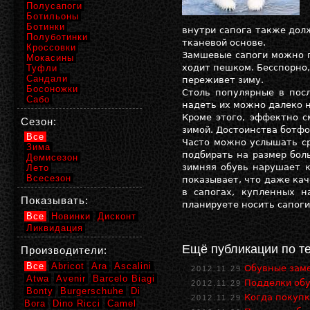
Полусапоги
Ботильоны
Ботинки
внутри сапога также дол
Полуботинки
тканевой основе.
Кроссовки
Замшевые сапоги можно п
Мокасины
ходит пешком. Бесспорно,
Туфли
Сандали
переживет зиму.
Босоножки
Столь популярные в посл
Сабо
надеть их можно далеко н
Кроме этого, эффектно с
Сезон:
зимой. Достоинства ботфо
Все
Часто можно услышать с
Зима
подбирать на размер бол
Демисезон
зимняя обувь нарушает к
Лето
Всесезон
показывает, что даже кач
в сапогах, купленных н
Показывать:
планируете носить сапоги 
Все
Новинки
Дисконт
Ликвидация
Ещё публикации по т
Производители:
Все
Abricot
Ara
Ascalini
Обувные зам
2012.11.29
Atwa
Avenir
Barcelo Biagi
Подделки об
2012.11.29
Bonty
Burgerschuhe
Di
Когда покупк
2012.11.29
Bora
Dino Ricci
Camel