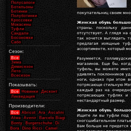
Полусапоги
Ботильоны
Ботинки
покупательниц своим мно
Полуботинки
Кроссовки
Женская обувь большо
Мокасины
страны, поскольку дан
Туфли
отсутствует. А глядя на
Сандали
Босоножки
так хочется выглядеть т
Сабо
предлагая изящные туф
ассортименте, который м
Сезон:
Все
Разумеется, голливудск
Зима
магазинов. Еще бы, ког
Демисезон
туфель, вы можете иметь
Лето
удивлять поклонников уд
Всесезон
ноги, однако при этом в
Показывать:
потрясающе стильную Мэг 
каждый раз на очередн
Все
Новинки
Дисконт
потрясающих туфлях и 
Ликвидация
нестандартный размер.
Производители:
Женская обувь большо
Все
Abricot
Ara
Ascalini
Ищите ли вы туфли под 
Atwa
Avenir
Barcelo Biagi
сногсшибательном платье
Bonty
Burgerschuhe
Di
Вам больше не придется о
Bora
Dino Ricci
Camel