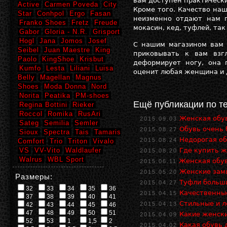
вам доступен практически
Active
Carmen Poveda
City
Кроме того. Качество на
Star
Conhpol
Ergo
Fasan
неизменно отдают нам п
Franko Shoes
Fretz
Freude
мокасин, кед, туфлей, та
Gabor
Gloria - N.R.
Grisport
Hogl
Jana
Jomos
Josef
С нашим магазином вам 
Seibel
Juan Maestre
King
приковывать к вам взг
Paolo
KingShoe
Krisbut
деформирует ногу, она 
Kumfo
Lesta
Liliani
Luisa
оценит любая женщина и 
Belly
Magellan
Magnus
Shoes
Moda Donna
Nord
Norita
Peatika
PM-shoes
Ещё публикации по т
Regina Bottini
Rieker
Roccol
Romika
RusAri
Женская обув
2015.09.03
Sateg
Semilia
Semler
Обувь очень
2015.08.27
Sioux
Spectra
Tais
Tamaris
Недорогая о
2015.08.24
Comfort
Trio
Triton
Vivalo
VS
VV-Vito
Waldlaufer
Где купить ж
2015.08.20
Walrus
WBL Sport
Женская обув
2015.06.11
Женские зам
2015.05.20
Размеры:
Туфли больши
2015.04.27
32
33
34
35
36
Качественны
2015.04.15
37
38
39
40
41
Стильные и л
2015.04.13
42
43
44
45
46
47
48
49
50
51
Какие женски
2015.04.09
52
53
1
1,5
2
Какая обувь 
2015.04.02