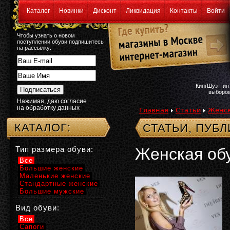
Каталог
Новинки
Дисконт
Ликвидация
Контакты
Войти
Чтобы узнать о новом
поступлении обуви подпишитесь
на рассылку:
КингШуз - и
выбором
Нажимая, даю согласие
на обработку данных
Главная
Статьи
Женск
КАТАЛОГ:
СТАТЬИ, ПУБ
Тип размера обуви:
Женская об
Все
Большие женские
Маленькие женские
Стандартные женские
Большие мужские
Вид обуви:
Все
Сапоги