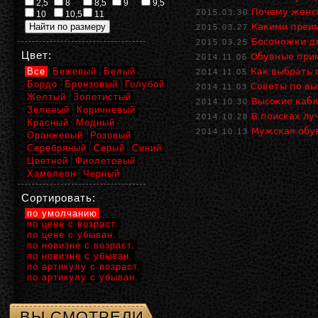
2,5
8
8,5
9
9,5
Почему женск
2015.03.30
10
10,5
11
Какими преи
2015.03.27
Босоножки дл
2015.03.25
Цвет:
Обувные при
2014.11.06
Все
Бежевый
Белый
Как выбрать 
2014.11.05
Бордо
Бронзовый
Голубой
Советы по вы
2014.11.03
Желтый
Золотистый
Высокие кабл
2014.10.30
Зеленый
Коричневый
В поисках лу
2014.10.28
Красный
Медный
Мужская обув
2014.10.13
Оранжевый
Розовый
Серебряный
Серый
Синий
Цветной
Фиолетовый
Хамелеон
Черный
Сортировать:
по умолчанию
по цене с возраст.
по цене с убыван.
по новизне с возраст.
по новизне с убыван.
по артикулу с возраст.
по артикулу с убыван.
ВЫ СМОТРЕЛИ