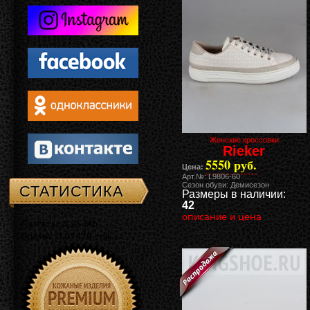
Женские кроссовки
Rieker
5550 руб.
Цена:
Арт.№: L9806-60
Сезон обуви: Демисезон
СТАТИСТИКА
Размеры в наличии:
42
описание и цена
Память: 4.25 Mb
Время: 0.07479 сек.