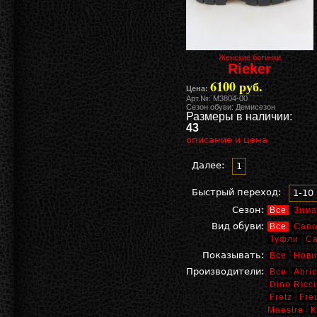
Женские ботинки
Rieker
6100 руб.
Цена:
Арт.№: M3804-00
Сезон обуви: Демисезон
Размеры в наличии:
43
описание и цена
Далее:
1
Быстрый переход:
1-10
Сезон:
Все
Зима
Вид обуви:
Все
Сапо
Туфли
С
Показывать:
Все
Нови
Производители:
Все
Abric
Dino Ricci
Fretz
Fre
Maestre
K