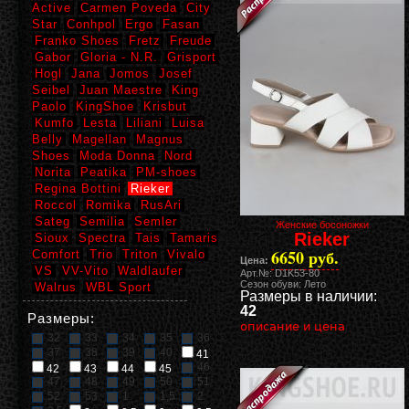
Active
Carmen Poveda
City
Star
Conhpol
Ergo
Fasan
Franko Shoes
Fretz
Freude
Gabor
Gloria - N.R.
Grisport
Hogl
Jana
Jomos
Josef
Seibel
Juan Maestre
King
Paolo
KingShoe
Krisbut
Kumfo
Lesta
Liliani
Luisa
Belly
Magellan
Magnus
Shoes
Moda Donna
Nord
Norita
Peatika
PM-shoes
Regina Bottini
Rieker
Roccol
Romika
RusAri
Sateg
Semilia
Semler
Женские босоножки
Rieker
Sioux
Spectra
Tais
Tamaris
6650 руб.
Comfort
Trio
Triton
Vivalo
Цена:
VS
VV-Vito
Waldlaufer
Арт.№: D1K53-80
Сезон обуви: Лето
Walrus
WBL Sport
Размеры в наличии:
42
Размеры:
описание и цена
32
33
34
35
36
37
38
39
40
41
46
42
43
44
45
47
48
49
50
51
52
53
1
1,5
2