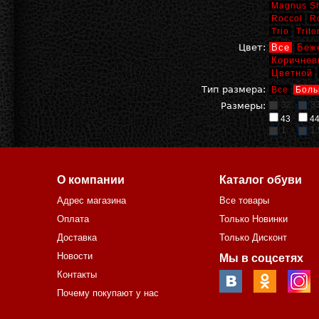
Magnus S
Roccol
R
Trio
Trito
Цвет:
Все
Беж
Коричнев
Цветной
Тип размера:
Все
Боль
32
3
Размеры:
43
4
1
1,
О компании
Каталог обуви
Адрес магазина
Все товары
Оплата
Только Новинки
Доставка
Только Дисконт
Новости
Мы в соцсетях
Контакты
Почему покупают у нас