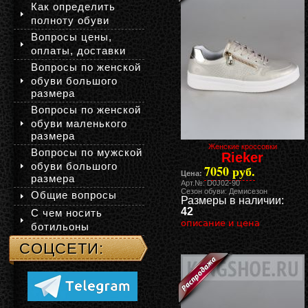
Как определить
полноту обуви
Вопросы цены,
оплаты, доставки
Вопросы по женской
обуви большого
размера
Вопросы по женской
обуви маленького
размера
Женские кроссовки
Вопросы по мужской
Rieker
обуви большого
7050 руб.
Цена:
размера
Арт.№: D0J02-90
Сезон обуви: Демисезон
Общие вопросы
Размеры в наличии:
42
С чем носить
описание и цена
ботильоны
СОЦСЕТИ: