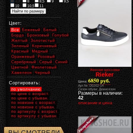
2,5
8
8,5
9
9,5
10
10,5
11
Цвет:
Все
Бежевый
Белый
Бордо
Бронзовый
Голубой
Желтый
Золотистый
Зеленый
Коричневый
Красный
Медный
Оранжевый
Розовый
Серебряный
Серый
Синий
Цветной
Фиолетовый
Женские кроссовки
Хамелеон
Черный
Rieker
6850 руб.
Цена:
Сортировать:
Арт.№: D0J02-14
по умолчанию
Сезон обуви: Демисезон
Размеры в наличии:
по цене с возраст.
42
по цене с убыван.
по новизне с возраст.
описание и цена
по новизне с убыван.
по артикулу с возраст.
по артикулу с убыван.
ВЫ СМОТРЕЛИ