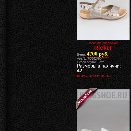
Женские босоножки
Rieker
4700 руб.
Цена:
Арт.№: 60562-90
Сезон обуви: Лето
Размеры в наличии:
42
описание и цена