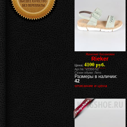
Женские босоножки
Rieker
4100 руб.
Цена:
Арт.№: V2350-52
Сезон обуви: Лето
Размеры в наличии:
42
описание и цена