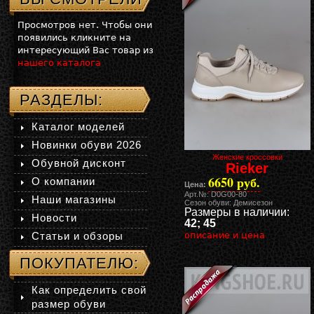
Просмотров нет. Чтобы они
появились кликните на
интересующий Вас товар из
нашего каталога
РАЗДЕЛЫ:
Каталог моделей
Новинки обуви 2026
Женские кроссовки
Обувной дисконт
Rieker
6650 руб.
О компании
Цена:
Арт.№: D0G00-80
Наши магазины
Сезон обуви: Демисезон
Размеры в наличии:
Новости
42; 45
Статьи и обзоры
описание и цена
ПОКУПАТЕЛЮ:
Как определить свой
размер обуви