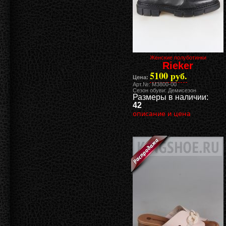
Женские полуботинки
Rieker
5100 руб.
Цена:
Арт.№: M3800-00
Сезон обуви: Демисезон
Размеры в наличии:
42
описание и цена