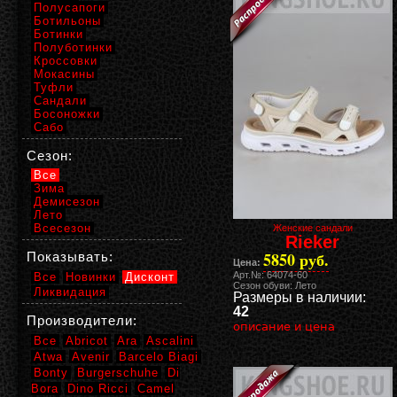
Полусапоги
Ботильоны
Ботинки
Полуботинки
Кроссовки
Мокасины
Туфли
Сандали
Босоножки
Сабо
Сезон:
Все
Зима
Демисезон
Лето
Всесезон
Женские сандали
Rieker
5850 руб.
Показывать:
Цена:
Арт.№: 64074-60
Все
Новинки
Дисконт
Сезон обуви: Лето
Ликвидация
Размеры в наличии:
42
Производители:
описание и цена
Все
Abricot
Ara
Ascalini
Atwa
Avenir
Barcelo Biagi
Bonty
Burgerschuhe
Di
Bora
Dino Ricci
Camel