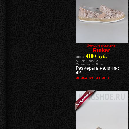
Женские мокасины
Rieker
4100 руб.
Цена:
Арт.№: L7852-31
Сезон обуви: Лето
Размеры в наличии:
42
описание и цена