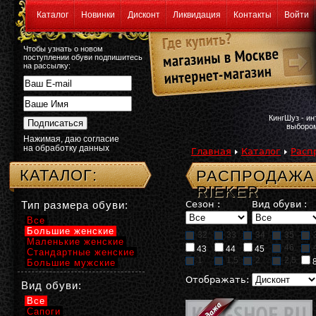
Каталог
Новинки
Дисконт
Ликвидация
Контакты
Войти
Чтобы узнать о новом
поступлении обуви подпишитесь
на рассылку:
КингШуз - и
выбором
Нажимая, даю согласие
на обработку данных
Главная
Каталог
Расп
КАТАЛОГ:
РАСПРОДАЖА:
RIEKER
Тип размера обуви:
Сезон :
Вид обуви :
Все
Большие женские
32
33
34
35
Маленькие женские
46
43
44
45
Стандартные женские
1
1,5
2
2,5
Большие мужские
Отображать:
Вид обуви:
Все
Сапоги