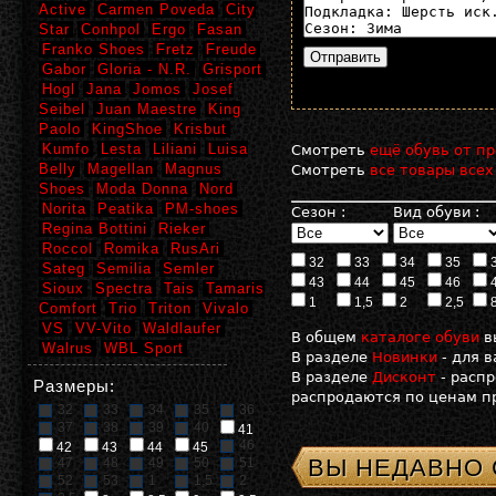
Active
Carmen Poveda
City
Star
Conhpol
Ergo
Fasan
Franko Shoes
Fretz
Freude
Gabor
Gloria - N.R.
Grisport
Hogl
Jana
Jomos
Josef
Seibel
Juan Maestre
King
Paolo
KingShoe
Krisbut
Kumfo
Lesta
Liliani
Luisa
Смотреть
ещё обувь от пр
Belly
Magellan
Magnus
Смотреть
все товары всех
Shoes
Moda Donna
Nord
Norita
Peatika
PM-shoes
Сезон :
Вид обуви :
Regina Bottini
Rieker
Roccol
Romika
RusAri
32
33
34
35
Sateg
Semilia
Semler
43
44
45
46
Sioux
Spectra
Tais
Tamaris
1
1,5
2
2,5
Comfort
Trio
Triton
Vivalo
VS
VV-Vito
Waldlaufer
В общем
каталоге обуви
в
Walrus
WBL Sport
В разделе
Новинки
- для 
В разделе
Дисконт
- расп
Размеры:
распродаются по ценам пр
32
33
34
35
36
37
38
39
40
41
46
42
43
44
45
ВЫ НЕДАВНО
47
48
49
50
51
52
53
1
1,5
2