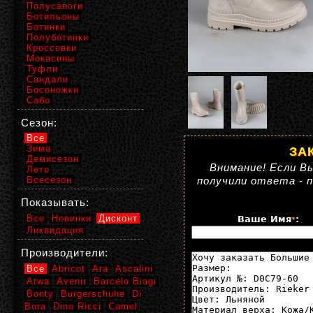
Полусапоги
Ботильоны
Ботинки
Полуботинки
Кроссовки
Мокасины
Туфли
Сандали
Босоножки
Сабо
Сезон:
Все
Зима
ЗА
Демисезон
Внимание! Если Вы
Лето
Всесезон
получили ответа - 
Показывать:
Все
Новинки
Дисконт
Ваше Имя
:
*
Ликвидация
Производители:
Все
Abricot
Ara
Ascalini
Atwa
Avenir
Barcelo Biagi
Bonty
Burgerschuhe
Di
Bora
Dino Ricci
Camel