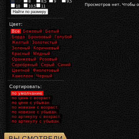
2,5
8
8,5
9
9,5
Просмотров нет. Чтобы 
10
10,5
11
Цвет:
Все
Бежевый
Белый
Бордо
Бронзовый
Голубой
Желтый
Золотистый
Зеленый
Коричневый
Красный
Медный
Оранжевый
Розовый
Серебряный
Серый
Синий
Цветной
Фиолетовый
Хамелеон
Черный
Сортировать:
по умолчанию
по цене с возраст.
по цене с убыван.
по новизне с возраст.
по новизне с убыван.
по артикулу с возраст.
по артикулу с убыван.
ВЫ СМОТРЕЛИ