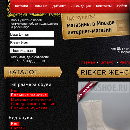
Каталог
Новинки
Дисконт
Ликвидация
Контакты
Войти
Чтобы узнать о новом
поступлении обуви подпишитесь
на рассылку:
КингШуз - и
выбором
Нажимая, даю согласие
на обработку данных
Главная
Каталог
Расп
КАТАЛОГ:
RIEKER ЖЕНС
Тип размера обуви:
Все
Большие женские
Маленькие женские
Стандартные женские
Большие мужские
Вид обуви:
Все
Сапоги