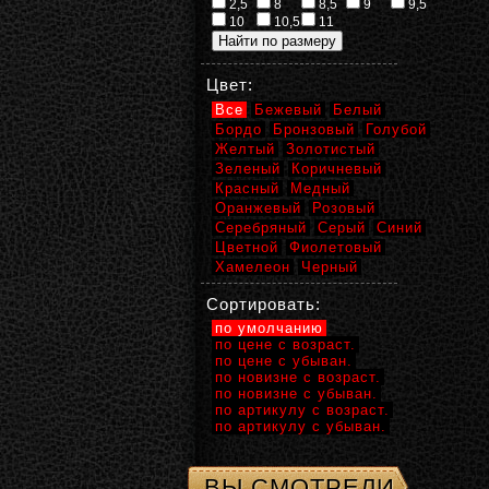
2,5
8
8,5
9
9,5
10
10,5
11
Цвет:
Все
Бежевый
Белый
Бордо
Бронзовый
Голубой
Желтый
Золотистый
Зеленый
Коричневый
Красный
Медный
Оранжевый
Розовый
Серебряный
Серый
Синий
Цветной
Фиолетовый
Хамелеон
Черный
Сортировать:
по умолчанию
по цене с возраст.
по цене с убыван.
по новизне с возраст.
по новизне с убыван.
по артикулу с возраст.
по артикулу с убыван.
ВЫ СМОТРЕЛИ