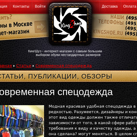
ация
Контакты
Войти
Доставка
Оплата
КингШуз - интернет-магазин с самым большим
выбором обуви нестандартных размеров
авная
Статьи
Современная спецодежда
СТАТЬИ, ПУБЛИКАЦИИ, ОБЗОРЫ
овременная спецодежда
Модная красивая удобная спецодежда в
редкостью. Разумеется, дизайнеры и кон
этот вид одежды должен также отличат
зависимости от того, в какой сфере раб
требования к виду и качеству одежды, а
она сделана? могут меняться. В целом 