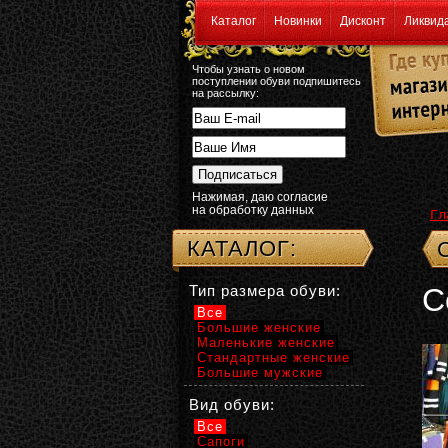
Каталог
Новинки
Дисконт
Ликвид
Чтобы узнать о новом
поступлении обуви подпишитесь
на рассылку:
Нажимая, даю согласие
на обработку данных
Гл
КАТАЛОГ:
Тип размера обуви:
С
Все
Большие женские
Маленькие женские
Стандартные женские
Большие мужские
Вид обуви:
Все
Сапоги