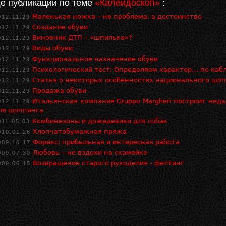
ё публикации по теме
«Калейдоскоп»
:
Маленькая ножка – не проблема, а достоинство
012.11.29
Создание обуви
012.11.29
Виновник ДТП – «шпилька»?
012.11.29
Виды обуви
012.11.29
Функциональное назначение обуви
012.11.29
Психологический тест: Определяем характер… по каб
012.11.29
Статья о некоторых особенностях национального шо
012.11.29
Продажа обуви
012.11.29
Итальянская компания Gruppo Margheri построит неда
012.11.29
ля шоппинга
Комбинезоны и дожедевики для собак
011.05.03
Хлопчатобумажная пряжа
010.01.26
Форекс: прибыльная и интересная работа
009.10.17
Любовь – не вздохи на скамейке
009.07.30
Возвращение старого рукоделия - фелтинг
009.06.15