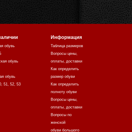
наличии
Информация
ая обувь
Таблица размеров
5
Вопросы цены,
кая обувь
оплаты, доставки
Как определить
ая обувь
размер обуви
0
,
51
,
52
,
53
Как определить
полноту обуви
Вопросы цены,
оплаты, доставки
Вопросы по
женской
обуви большого