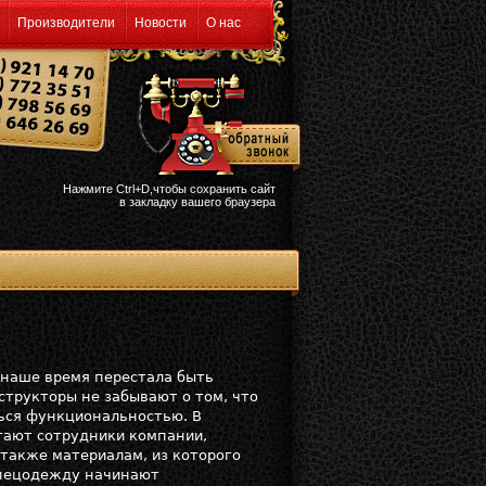
Производители
Новости
О нас
Нажмите Ctrl+D,чтобы сохранить сайт
в закладку вашего браузера
 наше время перестала быть
структоры не забывают о том, что
ься функциональностью. В
отают сотрудники компании,
 также материалам, из которого
спецодежду начинают