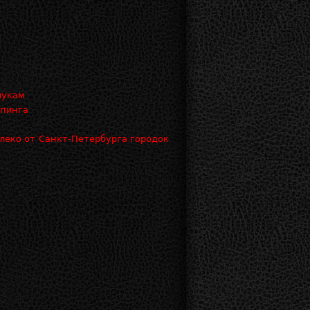
лукам
ппинга
леко от Санкт-Петербурга городок