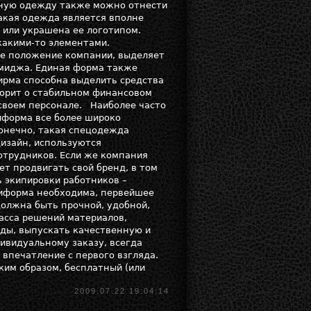
вную одежду также можно отнести
такая одежда является вполне
 или украшена ее логотипом.
какими-то элементами.
е положение компании, выделяет
имиджа. Единая форма также
ирма способна выделить средства
ворит о стабильном финансовом
 своем персонале. Наиболее часто
иформа все более широко
Конечно, такая спецодежда
дизайн, используются
отрудников. Если же компания
ет продвигать свой бренд, в том
ь экипировки работников –
униформа необходима, первейшее
олжна быть прочной, удобной,
масса решений материалов,
ды, выпускать качественную и
ивидуальному заказу, всегда
впечатление с первого взгляда.
ким образом, бесплатный (или
2009.07.22 19:04:14