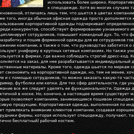
использовать более широко. Корпорати
к спецодежде. Хотя во многих случаях 
кновенной, отличаясь лишь тем, что шьется в цветах компании
ме того, иногда обычная офисная одежда просто дополняется 
ользование корпоративной одежды подчеркивает определенно
среди конкурентов, способствует формированию узнаваемого 
циплинирует сотрудников, повышает командный дух. То, что ф
разработку и пошив форменной одежды для ее сотрудников го
ожении компании, а также о том, что руководство заботится о
ользуют униформу в крупных сетевых компаниях. Но также ун
ользуется в фирмах, где важно соблюдать строгий дресс-код. 
олняется на заказ, для нее разрабатывается индивидуальный 
ественные материалы. Кроме того, одежда шьется по меркам с
ет сэкономить на корпоративной одежде, но, тем не менее, хоч
ле и с помощью сотрудников, то можно заказать какую-то част
ример, футболки или кепки. Для тех сфер деятельности, где 
мание все же следует уделять ее функциональности. Одежда д
ктичной в носке. Но, конечно, в настоящее время существует 
орые позволяют компаниям, занимающимся пошивом спецодеж
сивую продукцию. Корпоративная одежда, выполненная по инд
ет привлекать внимание клиентов компании, создавая хорошее 
рудники фирмы, которая использует спецодежду, получают, та
тично бесплатный) рабочий костюм.