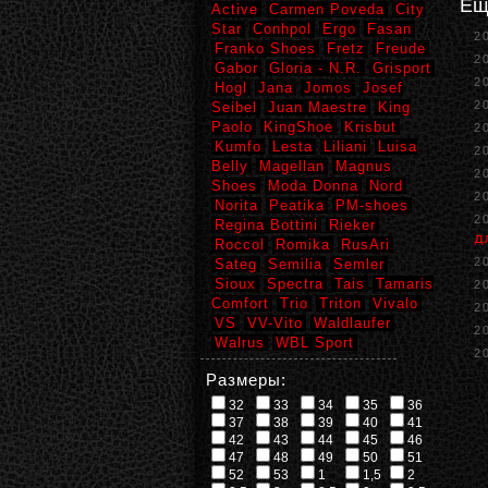
Ещ
Active
Carmen Poveda
City
Star
Conhpol
Ergo
Fasan
2
Franko Shoes
Fretz
Freude
2
Gabor
Gloria - N.R.
Grisport
2
Hogl
Jana
Jomos
Josef
2
Seibel
Juan Maestre
King
Paolo
KingShoe
Krisbut
2
Kumfo
Lesta
Liliani
Luisa
2
Belly
Magellan
Magnus
2
Shoes
Moda Donna
Nord
2
Norita
Peatika
PM-shoes
2
Regina Bottini
Rieker
д
Roccol
Romika
RusAri
2
Sateg
Semilia
Semler
Sioux
Spectra
Tais
Tamaris
2
Comfort
Trio
Triton
Vivalo
2
VS
VV-Vito
Waldlaufer
2
Walrus
WBL Sport
2
Размеры:
32
33
34
35
36
37
38
39
40
41
42
43
44
45
46
47
48
49
50
51
52
53
1
1,5
2