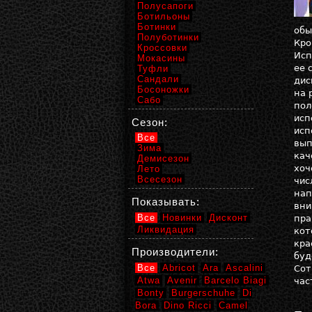
Полусапоги
Ботильоны
Ботинки
обы
Полуботинки
Кро
Кроссовки
Исп
Мокасины
ее 
Туфли
Сандали
дис
Босоножки
на 
Сабо
пол
исп
Сезон:
исп
Все
вып
Зима
кач
Демисезон
хоч
Лето
Всесезон
чис
нап
Показывать:
вни
Все
Новинки
Дисконт
пра
Ликвидация
кот
кра
Производители:
буд
Все
Abricot
Ara
Ascalini
Сот
Atwa
Avenir
Barcelo Biagi
час
Bonty
Burgerschuhe
Di
Bora
Dino Ricci
Camel