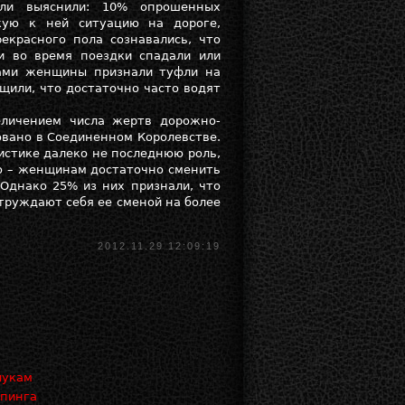
ели выяснили: 10% опрошенных
кую к ней ситуацию на дороге,
екрасного пола сознавались, что
и во время поездки спадали или
сами женщины признали туфли на
щили, что достаточно часто водят
еличением числа жертв дорожно-
овано в Соединенном Королевстве.
тистике далеко не последнюю роль,
ю – женщинам достаточно сменить
Однако 25% из них признали, что
труждают себя ее сменой на более
2012.11.29 12:09:19
лукам
ппинга