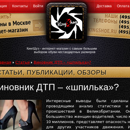
ация
Контакты
Войти
Доставка
Оплата
КингШуз - интернет-магазин с самым большим
выбором обуви нестандартных размеров
авная
Статьи
Виновник ДТП – «шпилька»?
СТАТЬИ, ПУБЛИКАЦИИ, ОБЗОРЫ
иновник ДТП – «шпилька»?
Интересные выводы были сделаны 
проводящими анализ статистики и
происшествий в Великобритании. 
большинство женщин-водителей, число к
10 миллионов, представляет опасность на
для других участников движения. И