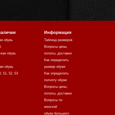
наличии
Информация
ая обувь
Таблица размеров
5
Вопросы цены,
кая обувь
оплаты, доставки
Как определить
ая обувь
размер обуви
0
,
51
,
52
,
53
Как определить
полноту обуви
Вопросы цены,
оплаты, доставки
Вопросы по
женской
обуви большого