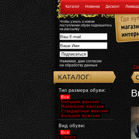
Каталог
Новинки
Дисконт
Ликвид
Чтобы узнать о новом
поступлении обуви подпишитесь
на рассылку:
Нажимая, даю согласие
на обработку данных
Гл
КАТАЛОГ:
Тип размера обуви:
В
Все
Большие женские
Маленькие женские
Стандартные женские
Большие мужские
Вид обуви:
Все
Сапоги