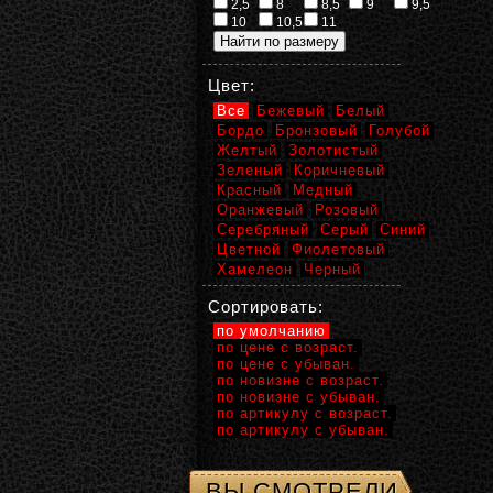
2,5
8
8,5
9
9,5
10
10,5
11
Цвет:
Все
Бежевый
Белый
Бордо
Бронзовый
Голубой
Желтый
Золотистый
Зеленый
Коричневый
Красный
Медный
Оранжевый
Розовый
Серебряный
Серый
Синий
Цветной
Фиолетовый
Хамелеон
Черный
Сортировать:
по умолчанию
по цене с возраст.
по цене с убыван.
по новизне с возраст.
по новизне с убыван.
по артикулу с возраст.
по артикулу с убыван.
ВЫ СМОТРЕЛИ