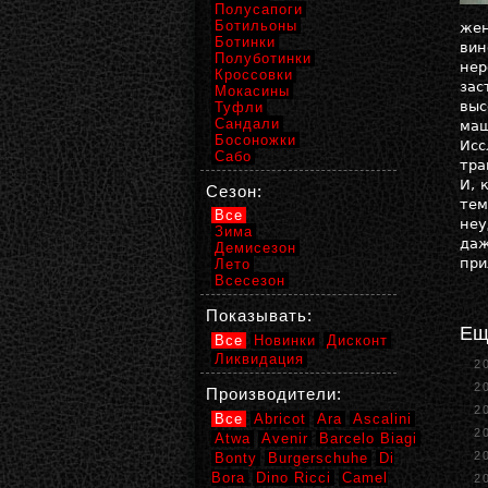
Полусапоги
Ботильоны
жен
Ботинки
вин
Полуботинки
нер
Кроссовки
зас
Мокасины
выс
Туфли
Сандали
маш
Босоножки
Исс
Сабо
тра
И, 
Сезон:
тем
Все
неу
Зима
даж
Демисезон
при
Лето
Всесезон
Показывать:
Ещ
Все
Новинки
Дисконт
Ликвидация
2
2
Производители:
2
Все
Abricot
Ara
Ascalini
2
Atwa
Avenir
Barcelo Biagi
2
Bonty
Burgerschuhe
Di
Bora
Dino Ricci
Camel
2