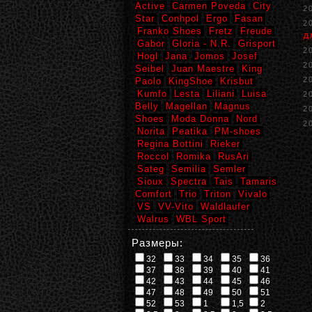
Active
Carmen Poveda
City
2
Star
Conhpol
Ergo
Fasan
2
Franko Shoes
Fretz
Freude
д
Gabor
Gloria - N.R.
Grisport
2
Hogl
Jana
Jomos
Josef
2
Seibel
Juan Maestre
King
2
Paolo
KingShoe
Krisbut
Kumfo
Lesta
Liliani
Luisa
2
Belly
Magellan
Magnus
2
Shoes
Moda Donna
Nord
2
Norita
Peatika
PM-shoes
Regina Bottini
Rieker
Roccol
Romika
RusAri
Sateg
Semilia
Semler
Sioux
Spectra
Tais
Tamaris
Comfort
Trio
Triton
Vivalo
VS
VV-Vito
Waldlaufer
Walrus
WBL Sport
Размеры:
32
33
34
35
36
37
38
39
40
41
42
43
44
45
46
47
48
49
50
51
52
53
1
1,5
2