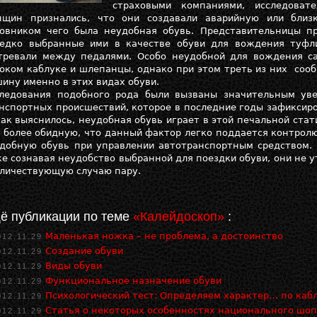
страховыми компаниями, исследоват
щин признались, что они создавали аварийную или близ
овником чего была неудобная обувь. Представительницы пр
едко выбранные ими в качестве обуви для вождения туфл
тревали между педалями. Особо неудобной для вождения 
оком каблуке и шлепанцы, однако при этом треть из них сооб
ину именно в этих видах обуви.
ледования подобного рода были вызваны значительным ув
нспортных происшествий, которое в последние годы зафиксир
как выяснилось, неудобная обувь играет в этой печальной ста
 более обидную, что данный фактор легко поддается контрол
добную обувь при управлении автотранспортным средством. 
е сознавая неудобство выбранной для поездки обуви, они не у
личествующую случаю пару.
ё публикации по теме
«Калейдоскоп»
:
Маленькая ножка – не проблема, а достоинство
012.11.29
Создание обуви
012.11.29
Виды обуви
012.11.29
Функциональное назначение обуви
012.11.29
Психологический тест: Определяем характер… по каб
012.11.29
Статья о некоторых особенностях национального шо
012.11.29