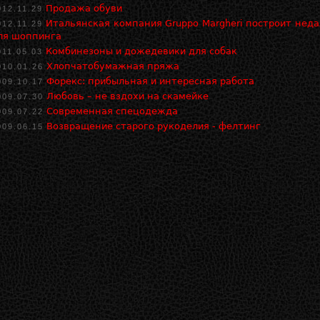
Продажа обуви
012.11.29
Итальянская компания Gruppo Margheri построит неда
012.11.29
ля шоппинга
Комбинезоны и дожедевики для собак
011.05.03
Хлопчатобумажная пряжа
010.01.26
Форекс: прибыльная и интересная работа
009.10.17
Любовь – не вздохи на скамейке
009.07.30
Современная спецодежда
009.07.22
Возвращение старого рукоделия - фелтинг
009.06.15