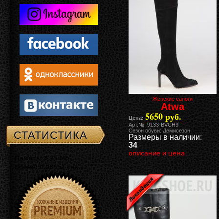
Женские сапоги
Atwa
5650 руб.
Цена:
Арт.№: 9133-BVCH9
Сезон обуви: Демисезон
СТАТИСТИКА
Размеры в наличии:
34
описание и цена
Память: 4.25 Mb
Время: 0.08551 сек.