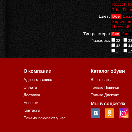
Roccol
R
Trio
Trito
Цвет:
Все
Беж
Коричнев
Цветной
Тип размера:
Все
Боль
Размеры:
32
3
43
4
1
1,
О компании
Каталог обуви
Адрес магазина
Все товары
Оплата
Только Новинки
Доставка
Только Дисконт
Новости
Мы в соцсетях
Контакты
Почему покупают у нас