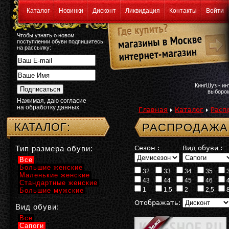
Каталог
Новинки
Дисконт
Ликвидация
Контакты
Войти
Чтобы узнать о новом
поступлении обуви подпишитесь
на рассылку:
КингШуз - и
выбором
Нажимая, даю согласие
на обработку данных
Главная
Каталог
Расп
КАТАЛОГ:
РАСПРОДАЖА
Тип размера обуви:
Сезон :
Вид обуви :
Все
Большие женские
32
33
34
35
Маленькие женские
43
44
45
46
Стандартные женские
1
1,5
2
2,5
Большие мужские
Отображать:
Вид обуви:
Все
Сапоги