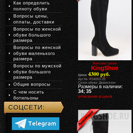
Как определить
полноту обуви
Вопросы цены,
оплаты, доставки
Вопросы по женской
обуви большого
размера
Вопросы по женской
обуви маленького
размера
Женские сапоги
Вопросы по мужской
KingShoe
обуви большого
4300 руб.
Цена:
размера
Арт.№: KS4053-20
Сезон обуви: Демисезон
Общие вопросы
Размеры в наличии:
34; 35
С чем носить
описание и цена
ботильоны
СОЦСЕТИ: