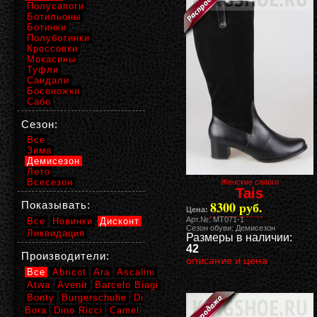
Полусапоги
Ботильоны
Ботинки
Полуботинки
Кроссовки
Мокасины
Туфли
Сандали
Босоножки
Сабо
Сезон:
Все
Зима
Демисезон
Лето
Всесезон
Женские сапоги
Tais
8300 руб.
Показывать:
Цена:
Арт.№: MT071-1
Все
Новинки
Дисконт
Сезон обуви: Демисезон
Ликвидация
Размеры в наличии:
42
Производители:
описание и цена
Все
Abricot
Ara
Ascalini
Atwa
Avenir
Barcelo Biagi
Bonty
Burgerschuhe
Di
Bora
Dino Ricci
Camel