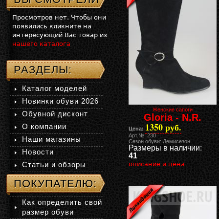
Просмотров нет. Чтобы они
появились кликните на
интересующий Вас товар из
нашего каталога
РАЗДЕЛЫ:
Каталог моделей
Новинки обуви 2026
Женские сапоги
Обувной дисконт
Gloria - N.R.
1350 руб.
О компании
Цена:
Арт.№: 230
Наши магазины
Сезон обуви: Демисезон
Размеры в наличии:
Новости
41
Статьи и обзоры
описание и цена
ПОКУПАТЕЛЮ:
Как определить свой
размер обуви