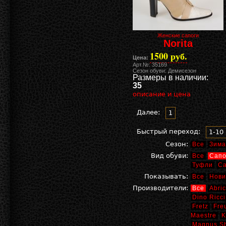
Женские сапоги
Norita
1500 руб.
Цена:
Арт.№: 35169
Сезон обуви: Демисезон
Размеры в наличии:
35
описание и цена
Далее:
1
Быстрый переход:
1-10
Сезон:
Все
Зима
Вид обуви:
Все
Сапо
Туфли
С
Показывать:
Все
Нови
Производители:
Все
Abric
Dino Ricci
Fretz
Fre
Maestre
K
Magnus S