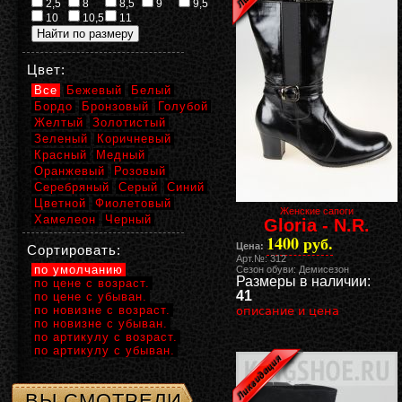
2,5
8
8,5
9
9,5
10
10,5
11
Цвет:
Все
Бежевый
Белый
Бордо
Бронзовый
Голубой
Желтый
Золотистый
Зеленый
Коричневый
Красный
Медный
Оранжевый
Розовый
Серебряный
Серый
Синий
Цветной
Фиолетовый
Женские сапоги
Хамелеон
Черный
Gloria - N.R.
1400 руб.
Цена:
Сортировать:
Арт.№: 312
по умолчанию
Сезон обуви: Демисезон
Размеры в наличии:
по цене с возраст.
41
по цене с убыван.
по новизне с возраст.
описание и цена
по новизне с убыван.
по артикулу с возраст.
по артикулу с убыван.
ВЫ СМОТРЕЛИ