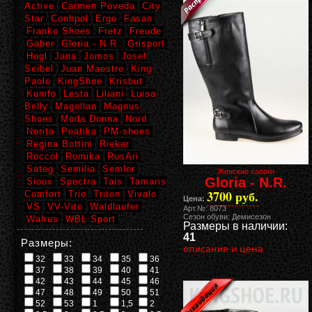
Active
Carmen Poveda
City
Star
Conhpol
Ergo
Fasan
Franko Shoes
Fretz
Freude
Gabor
Gloria - N.R.
Grisport
Hogl
Jana
Jomos
Josef
Seibel
Juan Maestre
King
Paolo
KingShoe
Krisbut
Kumfo
Lesta
Liliani
Luisa
Belly
Magellan
Magnus
Shoes
Moda Donna
Nord
Norita
Peatika
PM-shoes
Regina Bottini
Rieker
Roccol
Romika
RusAri
Sateg
Semilia
Semler
Женские сапоги
Gloria - N.R.
Sioux
Spectra
Tais
Tamaris
3700 руб.
Comfort
Trio
Triton
Vivalo
Цена:
VS
VV-Vito
Waldlaufer
Арт.№: 8073
Сезон обуви: Демисезон
Walrus
WBL Sport
Размеры в наличии:
41
Размеры:
описание и цена
32
33
34
35
36
37
38
39
40
41
42
43
44
45
46
47
48
49
50
51
52
53
1
1,5
2