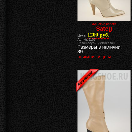
Женские сапоги
Sateg
1200 руб.
Цена:
Арт.№: 1106
Сезон обуви: Демисезон
Размеры в наличии:
39
описание и цена