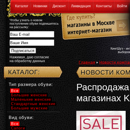
Каталог
Новинки
Дисконт
Ликвидация
Контакты
Войти
Чтобы узнать о новом
поступлении обуви подпишитесь
на рассылку:
КингШуз - и
выбором
Нажимая, даю согласие
на обработку данных
Главная
Новости компа
КАТАЛОГ:
НОВОСТИ КОМ
Тип размера обуви:
Распродажа 
Все
Большие женские
магазинах K
Маленькие женские
Стандартные женские
Большие мужские
Вид обуви:
Все
Сапоги