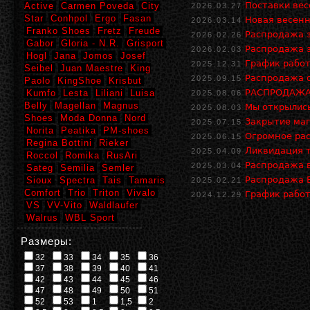
Поставки ве
Active
Carmen Poveda
City
2026.03.27
Star
Conhpol
Ergo
Fasan
Новая весенн
2026.03.14
Franko Shoes
Fretz
Freude
Распродажа з
2026.02.26
Gabor
Gloria - N.R.
Grisport
Распродажа з
2026.02.03
Hogl
Jana
Jomos
Josef
График работ
2025.12.31
Seibel
Juan Maestre
King
Распродажа о
2025.09.15
Paolo
KingShoe
Krisbut
РАСПРОДАЖА 
Kumfo
Lesta
Liliani
Luisa
2025.08.06
Belly
Magellan
Magnus
Мы открылись
2025.08.03
Shoes
Moda Donna
Nord
Закрытие маг
2025.07.15
Norita
Peatika
PM-shoes
Огромное рас
2025.06.15
Regina Bottini
Rieker
Ликвидация т
2025.04.09
Roccol
Romika
RusAri
Распродажа в
2025.03.04
Sateg
Semilia
Semler
Распродажа В
Sioux
Spectra
Tais
Tamaris
2025.02.21
Comfort
Trio
Triton
Vivalo
График работ
2024.12.29
VS
VV-Vito
Waldlaufer
Walrus
WBL Sport
Размеры:
32
33
34
35
36
37
38
39
40
41
42
43
44
45
46
47
48
49
50
51
52
53
1
1,5
2