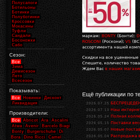
Полусапоги
Ботильоны
Ботинки
Полуботинки
Кроссовки
Мокасины
Туфли
Сандали
маркам:
BONTY
(Бонти);
D
Босоножки
ROSCONI
(Роскони);
VS
(ВС
Сабо
ассортимента нашей комп
Сезон:
Скидки на все уцененные 
Все
Спешите, количество това
Зима
Ждем Вас
в наших магази
Демисезон
Лето
Всесезон
Показывать:
Ещё публикации по т
Все
Новинки
Дисконт
Ликвидация
БЕСПРЕЦЕДЕН
2026.07.25
Наш интернет
2026.07.13
Производители:
Полная колле
2026.05.24
Все
Abricot
Ara
Ascalini
Поставки ве
2026.05.15
Atwa
Avenir
Barcelo Biagi
Новые поста
2026.05.07
Bonty
Burgerschuhe
Di
Распродажа в
2026.05.04
Bora
Dino Ricci
Camel