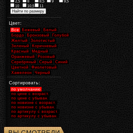
2,5
8
8,5
9
9,5
10
10,5
11
Цвет:
Все
Бежевый
Белый
Бордо
Бронзовый
Голубой
Желтый
Золотистый
Зеленый
Коричневый
Красный
Медный
Оранжевый
Розовый
Серебряный
Серый
Синий
Цветной
Фиолетовый
Хамелеон
Черный
Сортировать:
по умолчанию
по цене с возраст.
по цене с убыван.
по новизне с возраст.
по новизне с убыван.
по артикулу с возраст.
по артикулу с убыван.
ВЫ СМОТРЕЛИ